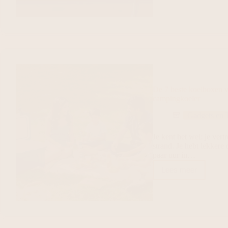
De 7 beste koelboxen v
campingkoeler
Gadgets en 
Je kent het wel: je vert
strand. Je hebt lekker
paar uur in…
Lees meer