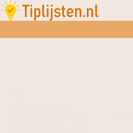
Top 5 beste parasols m
Lifestyle en
Het blijft een jaarlijks