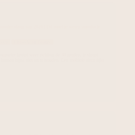
zonder slang van 2026 | Dit moet je weten voordat je
Tech
Lifestyle en Beauty
rmometer kruipt weer richting de 30 graden, je slaapt
 binnen bijna niet uit te houden. Een mobiele airco lijkt