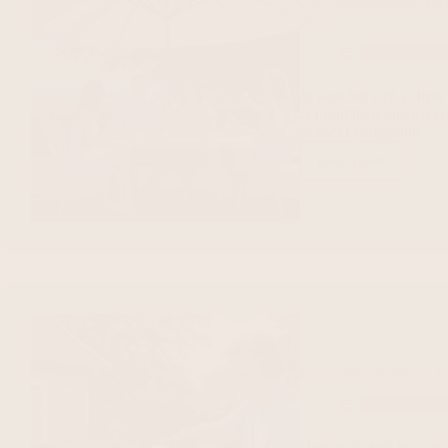
De 5 beste parasols me
gedoe
Lifestyle en
Je kent het wel: je hebt
comfortabele stoelen en
je zoekt verkoeling.…
Lees meer
De 5 beste draadloze h
Gadgets en 
Herken je dat? Je staat