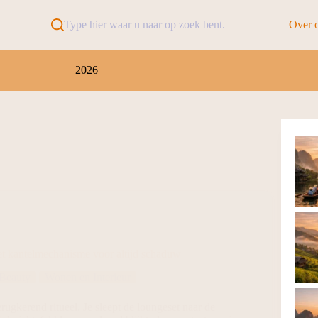
Type hier waar u naar op zoek bent.
Over 
2026
et kantelmechanisme voor altijd schaduw
 Beauty
Wonen en Interieur
 terugkerend ritueel. Je sleept de loungeset naar de