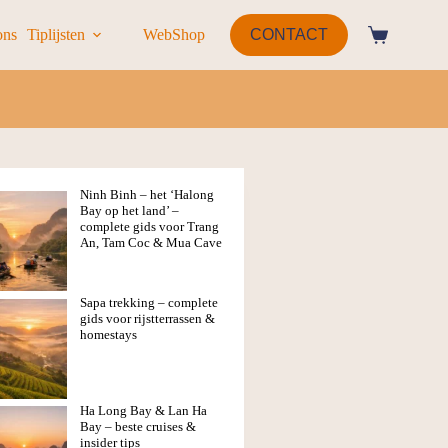
ons
Tiplijsten
WebShop
CONTACT
Ninh Binh – het ‘Halong
Bay op het land’ –
complete gids voor Trang
An, Tam Coc & Mua Cave
Sapa trekking – complete
gids voor rijstterrassen &
homestays
Ha Long Bay & Lan Ha
Bay – beste cruises &
insider tips