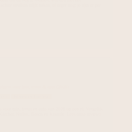
chter struiken blijft haken, of erger nog: je rijdt er per
igers voor tuin, terras & auto (2026)
Tech
Wonen en Interieur
 voor tuin, terras en auto van 2026 op een rij. Vergelijk
Kärcher, Nilfisk, Bosch en Kranzle. Lees onze review!