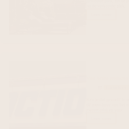
gewenste plek, zet de pi
op de verkeerde plek.
Lees meer
Viral Action producten 
Gadgets en 
Ken je dat gevoel? Je s
dé must-have van het mo
zweert erbij en voor…
Lees meer