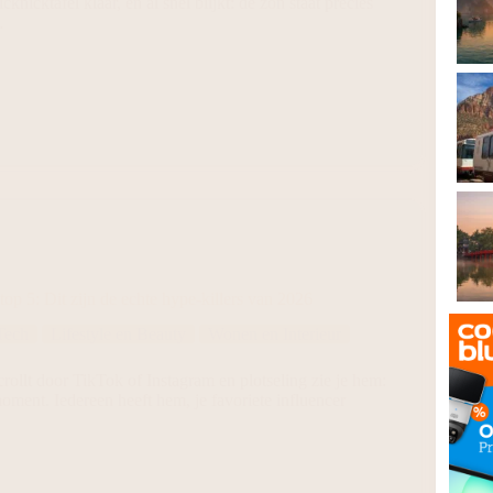
cknicktafel klaar, en al snel blijkt: de zon staat precies
…
top 5: Dit zijn de echte hype-killers van 2026
Tech
Lifestyle en Beauty
Wonen en Interieur
crollt door TikTok of Instagram en plotseling zie je hem:
ment. Iedereen heeft hem, je favoriete influencer