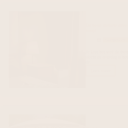
De beste mobiele airco 
koopt
Gadgets en 
Je kent het wel: de the
slecht en overdag is het
de…
Lees meer