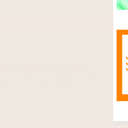
oor 12V en 220V van 2026 | Zo kies jij de perfecte
Tech
Lifestyle en Beauty
Wonen en Interieur
rekt voor een lange autorit, een kampeertrip of een dagje
e drankjes en verse producten meegenomen, maar na een