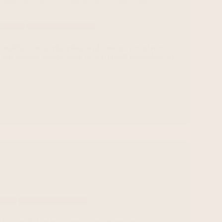
t standaard van 2026 | geniet van schaduw zonder
 Beauty
Wonen en Interieur
 eindelijk een heerlijk plekje in de tuin gecreëerd met
 een gezellig tafeltje. Maar de zon brandt genadeloos en
eggenscharen van 2026 | topkoop voor een strakke tuin
Tech
Wonen en Interieur
 klaar om de heg te snoeien, worstelt met een