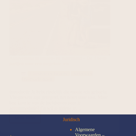
Autoverhuur in binnen- en buitenland – De 3 beste
partijen voor een zorgeloze reis
Lifestyle en Beauty
Reizen en
Overnachtingen
Introductie Je hebt eindelijk die mooie reis geboekt.
Vliegtickets zijn geregeld, het hotel staat vast. Maar
hoe kom je van de luchthaven naar je
accommodatie? En wil je tijdens je…
Lees meer
Juridisch
Algemene
Voorwaarden –