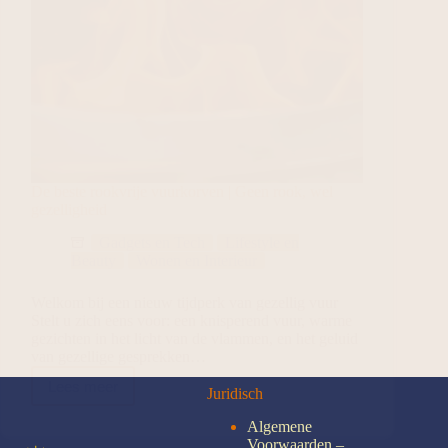
De beste rookvrije vuurkorven | Geen rook, wel
gezelligheid
Gadgets en Tech
Lifestyle en
Beauty
Wonen en Interieur
Welkom bij een nieuw tijdperk van gezellig vuur
Stelt u zich eens voor: een knisperend vuur, warme
gezichten in het licht van de vlammen, en het geluid
van gezellige gesprekken…
Lees meer
Juridisch
Algemene
Voorwaarden –