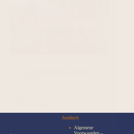
De 5 beste parasols met standaard van 2026 | geniet
van schaduw zonder gedoe
Lifestyle en Beauty
Wonen en
Interieur
Je kent het wel: je hebt eindelijk een heerlijk plekje
in de tuin gecreëerd met comfortabele stoelen en een
gezellig tafeltje. Maar de zon brandt genadeloos en
je zoekt verkoeling.…
Lees meer
Juridisch
Algemene
Voorwaarden –