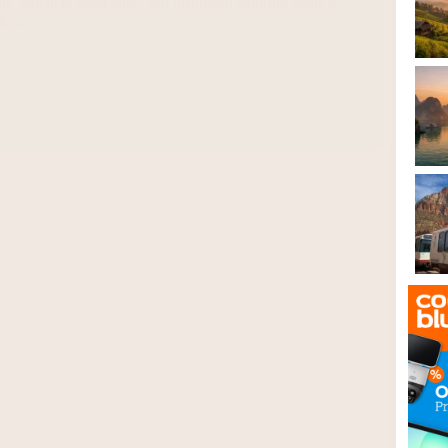
. Valencia heeft alles: een historisch centrum waar je
lle…