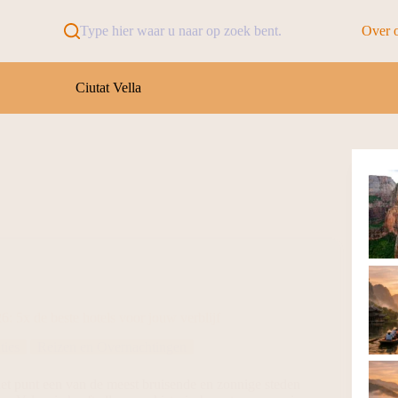
Type hier waar u naar op zoek bent.
Over 
Ciutat Vella
6: 5x de beste hotels voor jouw verblijf
ies
Reizen en Overnachtingen
 het punt een van de meest bruisende en zonnige steden