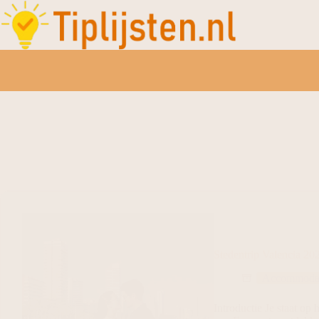
Stedentrip Valencia 202
Accommodat
Introductie Je staat op