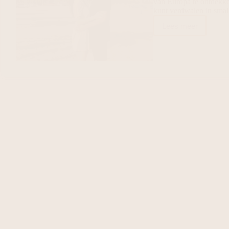
van Europa te ontdekken
kunt verdwalen in sma
Lees meer