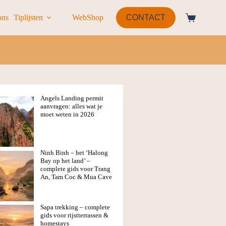
ons
Tiplijsten
WebShop
CONTACT
Angels Landing permit
aanvragen: alles wat je
moet weten in 2026
Ninh Binh – het ‘Halong
Bay op het land’ –
complete gids voor Trang
An, Tam Coc & Mua Cave
Sapa trekking – complete
gids voor rijstterrassen &
homestays