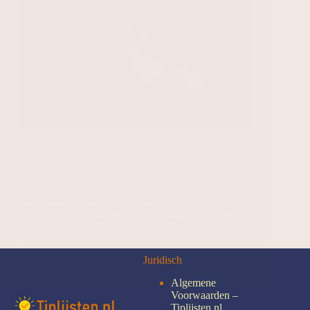
Beste Parkside 20V Team accugereedschappen | De
complete collectie van 2026
Gadgets en Tech
Wonen en Interieur
Introductie Je staat in de schuur en je wilt een gaatje
boren, maar de klopboormachine heeft geen snoer.
Of je moet een oude schutting slopen en je bent het
gedoe…
Lees meer
Juridisch
Algemene
Voorwaarden –
Tiplijsten.nl