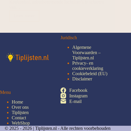
Keukenhof, adembenemende luchtfoto’s te schieten
van…
Lees meer
Juridisch
Algemene
Voorwaarden –
Tiplijsten.nl
Privacy- en
cookieverklaring
Cookiebeleid (EU)
Disclaimer
Facebook
Menu
Instagram
E-mail
Home
Over ons
Tiplijsten
Contact
WebShop
© 2025 - 2026 |
Tiplijsten.nl - Alle rechten voorbehouden