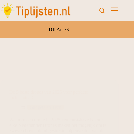
DJI Air 3S
De 5 beste drones van 2025 voor perfecte
luchtshots! 🚁
Gadgets en Tech
Waarom een drone in 2025 een must-have is voor
elke Nederlander Drones maken het mogelijk om te
zweven boven de uitgestrekte tulpenvelden van de