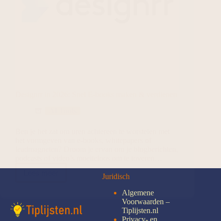
Designrr in 2026: Snel E-books maken & verdienen
AI Tools
Ben je het zat om uren achtereen te worstelen met
het vormgeven van e-books, whitepapers of
leadmagneten? Droom je ervan om je blogberichten,
podcasts of video’s moeiteloos om te toveren…
Lees meer
Juridisch
Algemene
Voorwaarden –
Tiplijsten.nl
Privacy- en