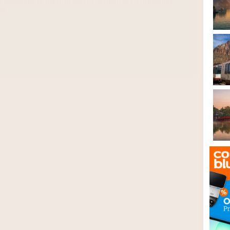
 gezichten in het licht van de vlammen, en het geluid
ken…