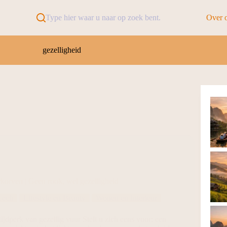
Type hier waar u naar op zoek bent.
Over 
gezelligheid
rkorven | Geen rook, wel gezelligheid
Tech
Lifestyle en Beauty
Wonen en Interieur
jdperk van gezellig vuur Stelt u zich eens voor: een