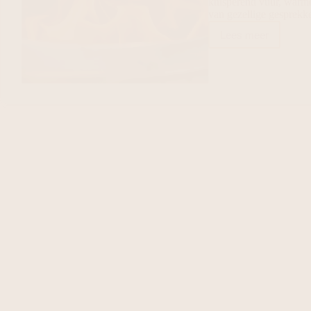
knisperend vuur, warme
van gezellige gesprek
Lees meer