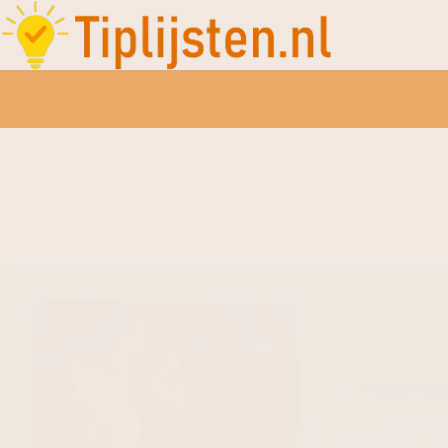
De beste rookvrije vuu
Gadgets en 
Welkom bij een nieuw ti