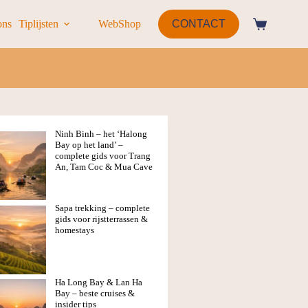
ons
Tiplijsten
WebShop
CONTACT
Ninh Binh – het ‘Halong
Bay op het land’ –
complete gids voor Trang
An, Tam Coc & Mua Cave
Sapa trekking – complete
gids voor rijstterrassen &
homestays
Ha Long Bay & Lan Ha
Bay – beste cruises &
insider tips