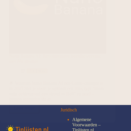
Nano Banana AI: Revolutionaire beeldbewerking
met één prompt
AI Tools
🌟 Waarom Nano Banana AI een Game-changer is
in 2025 Stel je voor: je uploadt een foto, typt “maak
mijn achtergrond een strand in Bali” en poef –
binnen seconden sta je…
Lees meer
Juridisch
Algemene
Voorwaarden –
Tiplijsten.nl