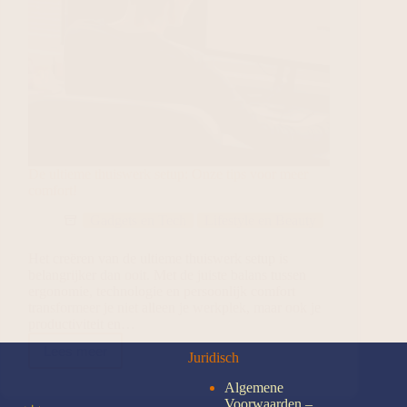
De ultieme thuiswerk setup: Onze tips voor meer
comfort!
Gadgets en Tech
Lifestyle en Beauty
Het creëren van de ultieme thuiswerk setup is
belangrijker dan ooit. Met de juiste balans tussen
ergonomie, technologie en persoonlijk comfort
transformeer je niet alleen je werkplek, maar ook je
productiviteit en…
Lees meer
Juridisch
Algemene
Voorwaarden –