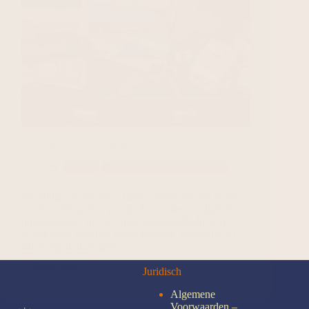
Reisbenodigdheden voor jouw vakantie – Alles wat
je nodig hebt voor Japan
Japan
Reizen en Overnachtingen
Inleiding Een reis naar Japan vraagt om een goede
voorbereiding. Van praktische spullen tot digitale
hulpmiddelen: met de juiste reisbenodigdheden
wordt jouw vakantie comfortabeler, efficiënter en
stressvrij. In deze gids…
Lees meer
Juridisch
Algemene
Voorwaarden –