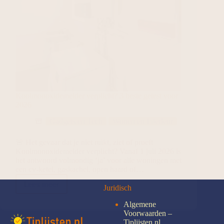
Koolmonoxidemelder verplicht? 3 beste getest voor
2026
Gadgets en Tech
Wonen en Interieur
🚨 Het gevaar dat je niet ruikt, ziet of proeft
Koolmonoxidemelder verplicht? Vanaf 1 juli 2026 is
het antwoord volmondig ‘ja’ voor alle woningen met
een cv-ketel, gaskachel, open haard of…
Lees meer
Juridisch
Algemene
Voorwaarden –
Tiplijsten.nl