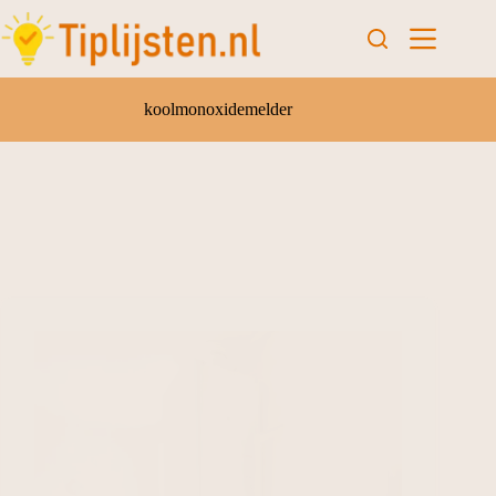
koolmonoxidemelder