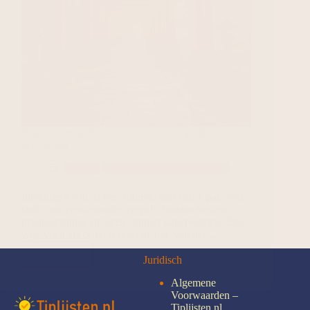
Wat te doen in Kyoto – De 10 beste tips &
activiteiten
Japan
Reizen en Overnachtingen
Inleiding Kyoto is het culturele hart van Japan: een
stad waar eeuwenoude tempels, bamboebossen,
geisha‑tradities en serene tuinen samenkomen. Elke
wijk voelt als een reis door de tijd, van het…
Lees meer
Juridisch
Algemene
Voorwaarden –
Tiplijsten.nl