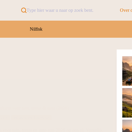
Type hier waar u naar op zoek bent.
Over 
Nilfisk
igers voor tuin, terras & auto (2026)
Tech
Wonen en Interieur
 voor tuin, terras en auto van 2026 op een rij. Vergelijk