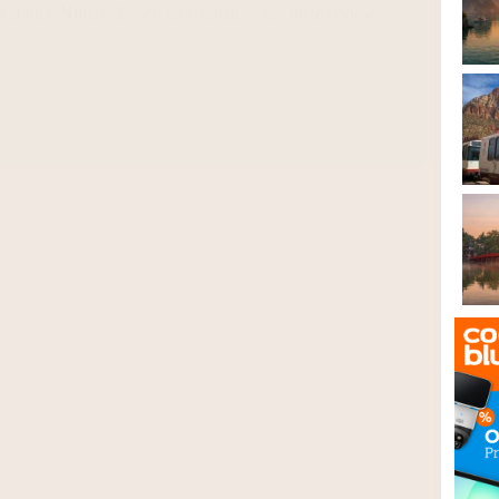
Kärcher, Nilfisk, Bosch en Kranzle. Lees onze review!