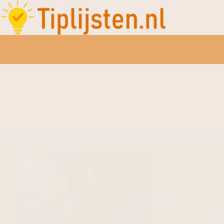
De 5 beste hogedrukrein
Gadgets en 
e beste hogedrukreiniers