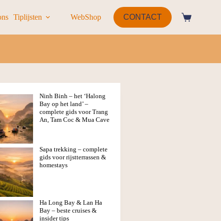
ons
Tiplijsten
WebShop
CONTACT
Ninh Binh – het ‘Halong
Bay op het land’ –
complete gids voor Trang
An, Tam Coc & Mua Cave
Sapa trekking – complete
gids voor rijstterrassen &
homestays
Ha Long Bay & Lan Ha
Bay – beste cruises &
insider tips