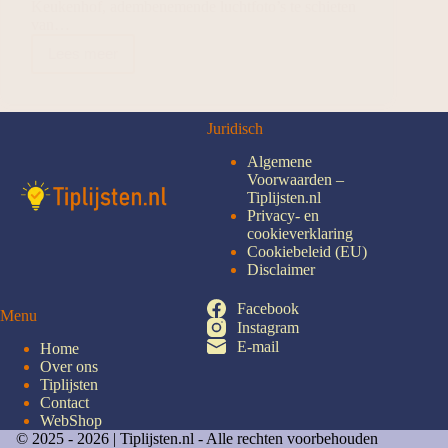
Keukenhof, adembenemende luchtfoto’s te schieten
van…
Lees meer
Juridisch
Algemene
Voorwaarden –
Tiplijsten.nl
Privacy- en
cookieverklaring
Cookiebeleid (EU)
Disclaimer
Facebook
Menu
Instagram
E-mail
Home
Over ons
Tiplijsten
Contact
WebShop
© 2025 - 2026 |
Tiplijsten.nl - Alle rechten voorbehouden