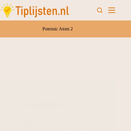
Potensic Atom 2
De 5 beste drones van 2025 voor perfecte
luchtshots! 🚁
Gadgets en Tech
Waarom een drone in 2025 een must-have is voor
elke Nederlander Drones maken het mogelijk om te
zweven boven de uitgestrekte tulpenvelden van de