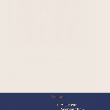
Stedentrip Rimini 2026: 5x de beste hotels voor een
onvergetelijk verblijf
Accommodaties
Reizen en
Overnachtingen
Introductie Je zoekt een zonovergoten stad met een
rijke geschiedenis, een bruisend uitgaansleven en
kilometers zacht zandstrand. Een plek waar je kunt
cultuur snuiven in de ochtend, ’s middags kunt…
Lees meer
Juridisch
Algemene
Voorwaarden –