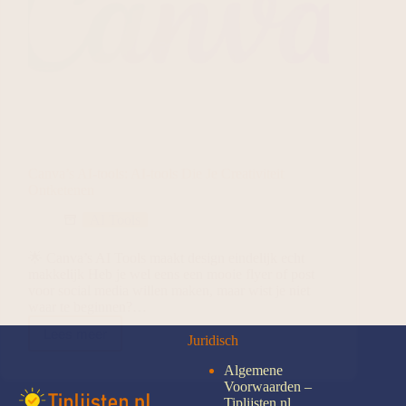
Canva’s AI-tools: AI-tools Die Je Creativiteit
Ontketenen
AI Tools
🌟 Canva’s AI Tools maakt design eindelijk echt
makkelijk Heb je wel eens een mooie flyer of post
voor social media willen maken, maar wist je niet
waar te beginnen?…
Lees meer
Juridisch
Algemene
Voorwaarden –
Tiplijsten.nl