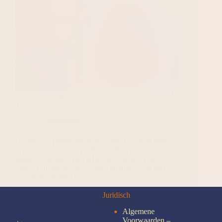
Presentatie-angst overwinnen doe je met deze 5 AI-
Tools!
AI Tools
Overwin je presentatie-angst! Van zenuwen naar
zelfvertrouwen met AI Wil je ook je presentatie-
angst overwinnen met AI tools? Zweten, trillende
handen en een black-out voor publiek: 75% van de
volwassenen heeft…
Lees meer
Juridisch
Algemene
Voorwaarden –