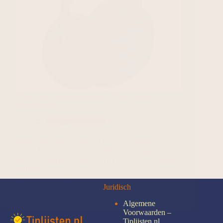
Noise cancelling headphones: Stilte en geluk in een
luide wereld
Gadgets en Tech
Introductie Stel je voor: je zit in een drukke trein,
een luidruchtig kantoortuin, of in een vliegtuig waar
een baby aan het huilen is. Herrie is overal, en soms
verlang…
Lees meer
Juridisch
Algemene
Voorwaarden –
Tiplijsten.nl