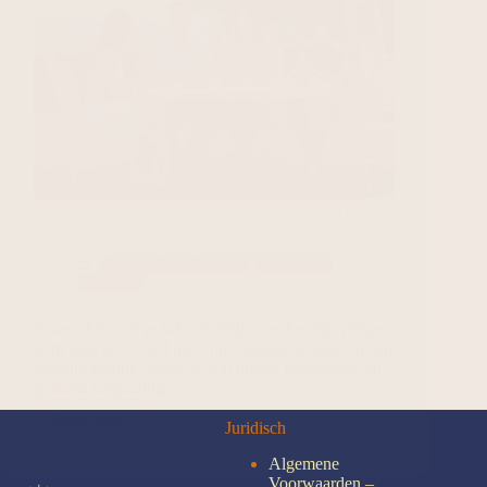
De 5 beste parasols met standaard van 2026 | geniet
van schaduw zonder gedoe
Lifestyle en Beauty
Wonen en
Interieur
Je kent het wel: je hebt eindelijk een heerlijk plekje
in de tuin gecreëerd met comfortabele stoelen en een
gezellig tafeltje. Maar de zon brandt genadeloos en
je zoekt verkoeling.…
Lees meer
Juridisch
Algemene
Voorwaarden –