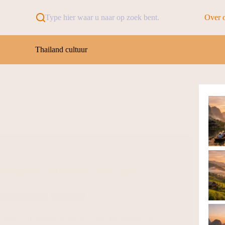
Type hier waar u naar op zoek bent.
Over 
Thailand cultuur
hailand – van Wat Pho tot de Witte Tempel
vernachtingen
Thailand
t land van duizend tempels, waar spiritualiteit en