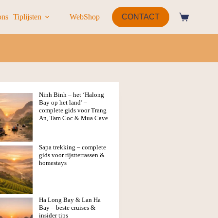
ons
Tiplijsten
WebShop
CONTACT
Ninh Binh – het ‘Halong
Bay op het land’ –
complete gids voor Trang
An, Tam Coc & Mua Cave
Sapa trekking – complete
gids voor rijstterrassen &
homestays
Ha Long Bay & Lan Ha
Bay – beste cruises &
insider tips