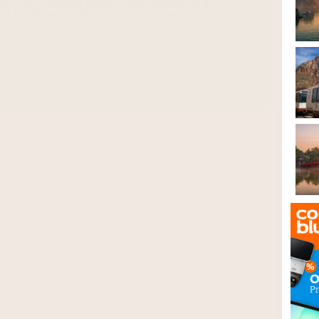
en. Van de gouden pagodes van Bangkok tot de
l in Chiang Rai: elke tempel vertelt een verhaal.