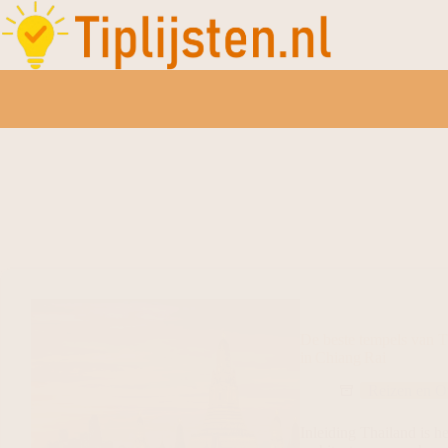
De beste tempels van T
in Chiang Rai
Reizen en O
Inleiding Thailand is he