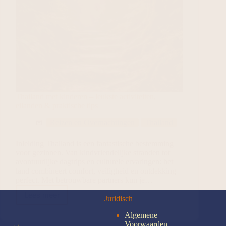
Thailand met kinderen – leukste activiteiten,
eilanden & praktische tips
Reizen en Overnachtingen
Thailand
Inleiding Thailand is een fantastische bestemming
voor gezinnen. Van kindvriendelijke stranden tot
avontuurlijke dagtrips en culturele ervaringen: het
land combineert comfort, veiligheid en ontdekking
perfect. Met betrouwbare partners kun je…
Lees meer
Juridisch
Algemene
Voorwaarden –