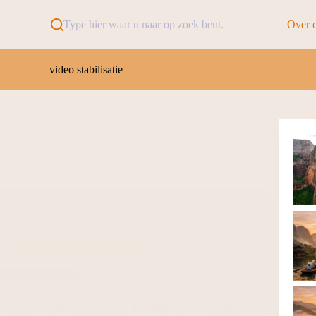
Type hier waar u naar op zoek bent.
Over 
video stabilisatie
bal voor perfect stabiele video’s: Top 5
Gadgets en Tech
 gimbal onmisbaar is Wil je opnames maken als een