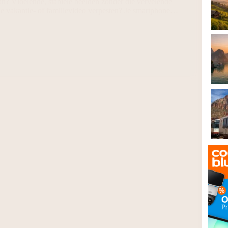
n? Vloeiende, stabiele beelden zonder die vervelende
e vakantie- of familievideo verpesten? Je smartphone…