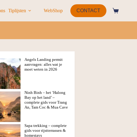
ons
Tiplijsten
WebShop
CONTACT
Angels Landing permit
aanvragen: alles wat je
moet weten in 2026
Ninh Binh – het ‘Halong
Bay op het land’ –
complete gids voor Trang
An, Tam Coc & Mua Cave
Sapa trekking – complete
gids voor rijstterrassen &
homestays