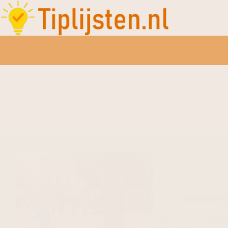
De beste smartphone gim
AI Tools
Waarom een smartphone