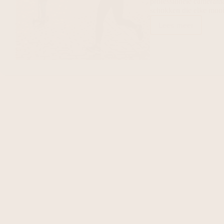
professionele camerama
schokken die elke mooi
Lees meer