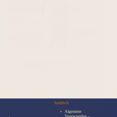
Stedentrip Valencia 2026: 5x de beste hotels voor
jouw verblijf
Accommodaties
Reizen en
Overnachtingen
Introductie Je staat op het punt een van de meest
bruisende en zonnige steden van Europa te
ontdekken. Valencia heeft alles: een historisch
centrum waar je kunt verdwalen in smalle…
Lees meer
Juridisch
Algemene
Voorwaarden –