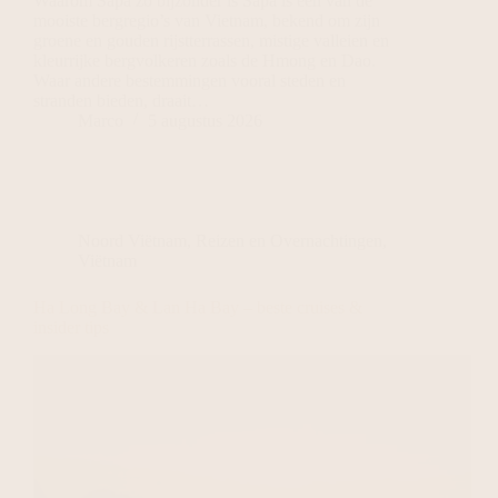
Waarom Sapa zo bijzonder is Sapa is een van de
mooiste bergregio’s van Vietnam, bekend om zijn
groene en gouden rijstterrassen, mistige valleien en
kleurrijke bergvolkeren zoals de Hmong en Dao.
Waar andere bestemmingen vooral steden en
stranden bieden, draait…
Marco
5 augustus 2026
Noord Viëtnam
,
Reizen en Overnachtingen
,
Viëtnam
Ha Long Bay & Lan Ha Bay – beste cruises &
insider tips