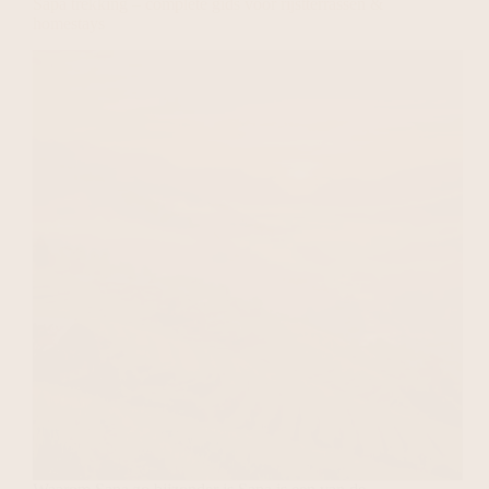
Sapa trekking – complete gids voor rijstterrassen &
homestays