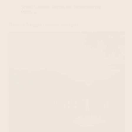
Noord Viëtnam
,
Reizen en Overnachtingen
,
Viëtnam
Hanoi in 3 dagen: complete stadsgids