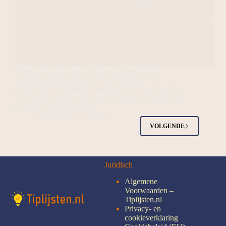
Penang is het culinaire hart van Maleisië. Van
dampende hawker centres tot verborgen
eetkraampjes in steegjes: hier proef je de ziel van het
land. Deze gids laat je zien waar je moet eten, wat je
moet bestellen en hoe je…
Marco
20 juli 2026
VOLGENDE
Juridisch
Algemene
Voorwaarden –
Tiplijsten.nl
Privacy- en
cookieverklaring