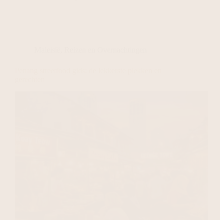
Maleisië
,
Reizen en Overnachtingen
Penang streetfood gids: de lekkerste plekken en
gerechten