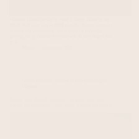
Waarom Hanoi perfect is voor 3 dagen Hanoi is een
ideale stad voor een verblijf van drie dagen: compact
genoeg om veel te zien, maar groot en levendig
genoeg om je continu te verrassen. In drie dagen kun
je de…
Marco
4 augustus 2026
Noord Viëtnam
,
Reizen en Overnachtingen
,
Viëtnam
Reizen door Noord-Vietnam: complete gids voor
Hanoi, Ha Long Bay, Sapa, Ninh Binh & Ha Giang