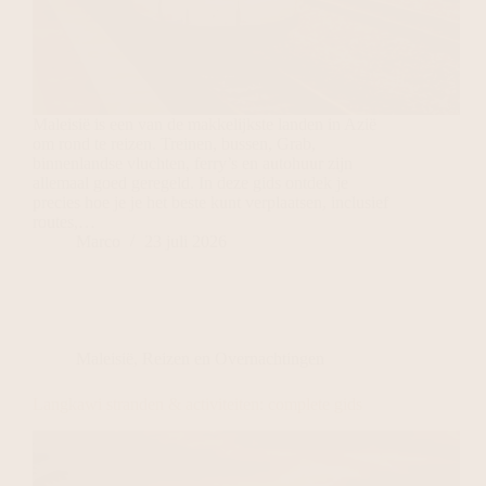
Maleisië is een van de makkelijkste landen in Azië
om rond te reizen. Treinen, bussen, Grab,
binnenlandse vluchten, ferry’s en autohuur zijn
allemaal goed geregeld. In deze gids ontdek je
precies hoe je je het beste kunt verplaatsen, inclusief
routes,…
Marco
23 juli 2026
Maleisië
,
Reizen en Overnachtingen
Langkawi stranden & activiteiten: complete gids