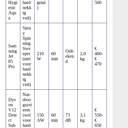
Hygi
hard
getal
500
enic
nekk
)
Aqu
ig
a
vuil)
Spra
y
Spin
ning
Sam
Swe
€
sung
Onb
eper
210
60
2,0
400-
Jet
eken
(niet
W
min
kg
€
85
d
voor
470
Pro
hard
nekk
ig
vuil)
Nat-
Dys
droo
on
gsyst
V12
eem
€
Dete
(wel
150
60
73
3,1
550-
ct
voor
AW
min
dB
kg
€
Sub
hard
650