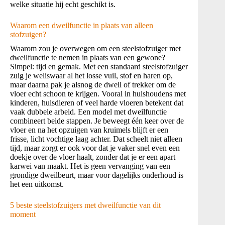
welke situatie hij echt geschikt is.
Waarom een dweilfunctie in plaats van alleen
stofzuigen?
Waarom zou je overwegen om een steelstofzuiger met
dweilfunctie te nemen in plaats van een gewone?
Simpel: tijd en gemak. Met een standaard steelstofzuiger
zuig je weliswaar al het losse vuil, stof en haren op,
maar daarna pak je alsnog de dweil of trekker om de
vloer echt schoon te krijgen. Vooral in huishoudens met
kinderen, huisdieren of veel harde vloeren betekent dat
vaak dubbele arbeid. Een model met dweilfunctie
combineert beide stappen. Je beweegt één keer over de
vloer en na het opzuigen van kruimels blijft er een
frisse, licht vochtige laag achter. Dat scheelt niet alleen
tijd, maar zorgt er ook voor dat je vaker snel even een
doekje over de vloer haalt, zonder dat je er een apart
karwei van maakt. Het is geen vervanging van een
grondige dweilbeurt, maar voor dagelijks onderhoud is
het een uitkomst.
5 beste steelstofzuigers met dweilfunctie van dit
moment