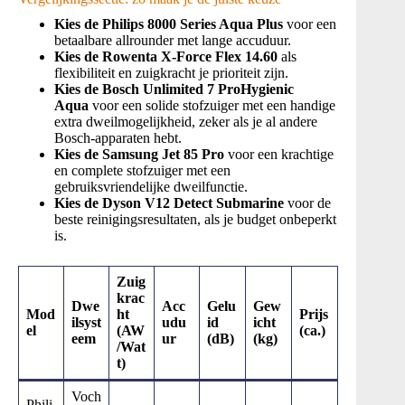
Kies de Philips 8000 Series Aqua Plus
voor een
betaalbare allrounder met lange accuduur.
Kies de Rowenta X-Force Flex 14.60
als
flexibiliteit en zuigkracht je prioriteit zijn.
Kies de Bosch Unlimited 7 ProHygienic
Aqua
voor een solide stofzuiger met een handige
extra dweilmogelijkheid, zeker als je al andere
Bosch-apparaten hebt.
Kies de Samsung Jet 85 Pro
voor een krachtige
en complete stofzuiger met een
gebruiksvriendelijke dweilfunctie.
Kies de Dyson V12 Detect Submarine
voor de
beste reinigingsresultaten, als je budget onbeperkt
is.
Zuig
krac
Dwe
Acc
Gelu
Gew
Mod
ht
Prijs
ilsyst
udu
id
icht
el
(AW
(ca.)
eem
ur
(dB)
(kg)
/Wat
t)
Voch
Phili