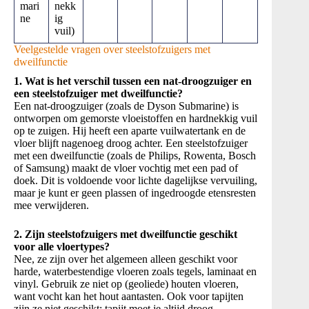
mari
nekk
ne
ig
vuil)
Veelgestelde vragen over steelstofzuigers met
dweilfunctie
1. Wat is het verschil tussen een nat-droogzuiger en
een steelstofzuiger met dweilfunctie?
Een nat-droogzuiger (zoals de Dyson Submarine) is
ontworpen om gemorste vloeistoffen en hardnekkig vuil
op te zuigen. Hij heeft een aparte vuilwatertank en de
vloer blijft nagenoeg droog achter. Een steelstofzuiger
met een dweilfunctie (zoals de Philips, Rowenta, Bosch
of Samsung) maakt de vloer vochtig met een pad of
doek. Dit is voldoende voor lichte dagelijkse vervuiling,
maar je kunt er geen plassen of ingedroogde etensresten
mee verwijderen.
2. Zijn steelstofzuigers met dweilfunctie geschikt
voor alle vloertypes?
Nee, ze zijn over het algemeen alleen geschikt voor
harde, waterbestendige vloeren zoals tegels, laminaat en
vinyl. Gebruik ze niet op (geoliede) houten vloeren,
want vocht kan het hout aantasten. Ook voor tapijten
zijn ze niet geschikt; tapijt moet je altijd droog