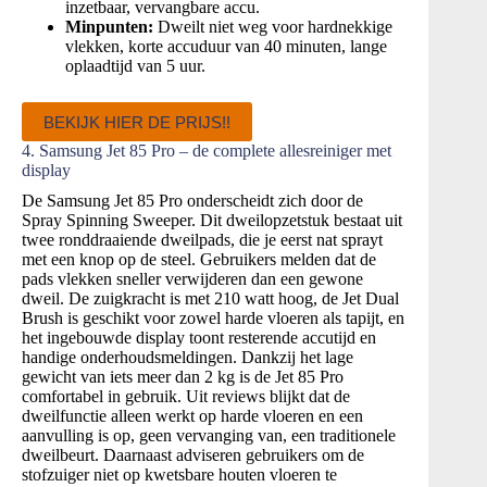
inzetbaar, vervangbare accu.
Minpunten:
Dweilt niet weg voor hardnekkige
vlekken, korte accuduur van 40 minuten, lange
oplaadtijd van 5 uur.
BEKIJK HIER DE PRIJS!!
4. Samsung Jet 85 Pro – de complete allesreiniger met
display
De Samsung Jet 85 Pro onderscheidt zich door de
Spray Spinning Sweeper. Dit dweilopzetstuk bestaat uit
twee ronddraaiende dweilpads, die je eerst nat sprayt
met een knop op de steel. Gebruikers melden dat de
pads vlekken sneller verwijderen dan een gewone
dweil. De zuigkracht is met 210 watt hoog, de Jet Dual
Brush is geschikt voor zowel harde vloeren als tapijt, en
het ingebouwde display toont resterende accutijd en
handige onderhoudsmeldingen. Dankzij het lage
gewicht van iets meer dan 2 kg is de Jet 85 Pro
comfortabel in gebruik. Uit reviews blijkt dat de
dweilfunctie alleen werkt op harde vloeren en een
aanvulling is op, geen vervanging van, een traditionele
dweilbeurt. Daarnaast adviseren gebruikers om de
stofzuiger niet op kwetsbare houten vloeren te