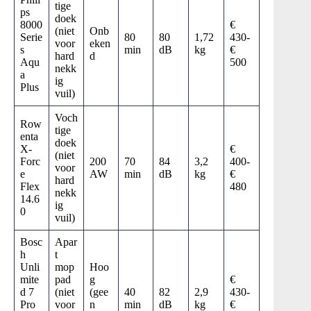
tige
ps
doek
8000
€
(niet
Onb
Serie
80
80
1,72
430-
voor
eken
s
min
dB
kg
€
hard
d
Aqu
500
nekk
a
ig
Plus
vuil)
Voch
Row
tige
enta
doek
X-
€
(niet
Forc
200
70
84
3,2
400-
voor
e
AW
min
dB
kg
€
hard
Flex
480
nekk
14.6
ig
0
vuil)
Bosc
Apar
h
t
Unli
mop
Hoo
mite
pad
g
€
d 7
(niet
(gee
40
82
2,9
430-
Pro
voor
n
min
dB
kg
€