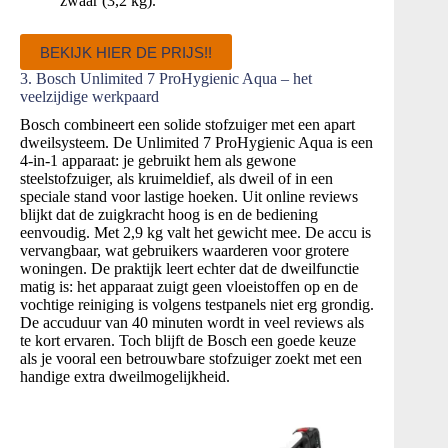
zwaar (3,2 kg).
BEKIJK HIER DE PRIJS!!
3. Bosch Unlimited 7 ProHygienic Aqua – het
veelzijdige werkpaard
Bosch combineert een solide stofzuiger met een apart
dweilsysteem. De Unlimited 7 ProHygienic Aqua is een
4-in-1 apparaat: je gebruikt hem als gewone
steelstofzuiger, als kruimeldief, als dweil of in een
speciale stand voor lastige hoeken. Uit online reviews
blijkt dat de zuigkracht hoog is en de bediening
eenvoudig. Met 2,9 kg valt het gewicht mee. De accu is
vervangbaar, wat gebruikers waarderen voor grotere
woningen. De praktijk leert echter dat de dweilfunctie
matig is: het apparaat zuigt geen vloeistoffen op en de
vochtige reiniging is volgens testpanels niet erg grondig.
De accuduur van 40 minuten wordt in veel reviews als
te kort ervaren. Toch blijft de Bosch een goede keuze
als je vooral een betrouwbare stofzuiger zoekt met een
handige extra dweilmogelijkheid.