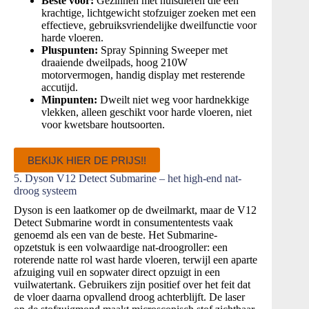
Beste voor:
Gezinnen met huisdieren die een
krachtige, lichtgewicht stofzuiger zoeken met een
effectieve, gebruiksvriendelijke dweilfunctie voor
harde vloeren.
Pluspunten:
Spray Spinning Sweeper met
draaiende dweilpads, hoog 210W
motorvermogen, handig display met resterende
accutijd.
Minpunten:
Dweilt niet weg voor hardnekkige
vlekken, alleen geschikt voor harde vloeren, niet
voor kwetsbare houtsoorten.
BEKIJK HIER DE PRIJS!!
5. Dyson V12 Detect Submarine – het high-end nat-
droog systeem
Dyson is een laatkomer op de dweilmarkt, maar de V12
Detect Submarine wordt in consumententests vaak
genoemd als een van de beste. Het Submarine-
opzetstuk is een volwaardige nat-droogroller: een
roterende natte rol wast harde vloeren, terwijl een aparte
afzuiging vuil en sopwater direct opzuigt in een
vuilwatertank. Gebruikers zijn positief over het feit dat
de vloer daarna opvallend droog achterblijft. De laser