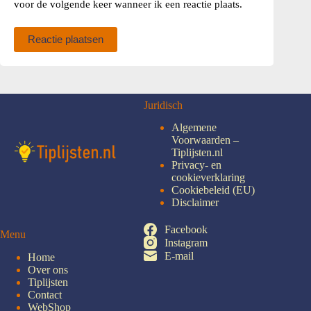
voor de volgende keer wanneer ik een reactie plaats.
Reactie plaatsen
Juridisch
Algemene
Voorwaarden –
Tiplijsten.nl
Privacy- en
cookieverklaring
Cookiebeleid (EU)
Disclaimer
Facebook
Menu
Instagram
E-mail
Home
Over ons
Tiplijsten
Contact
WebShop