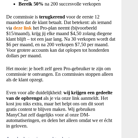
Bereik 50%
na 200 succesvolle verkopen
De commissie is
terugkerend
voor de eerste 12
maanden dat de klant betaalt. Dat betekent: als iemand
via
deze link
het Pro-plan neemt (bijvoorbeeld
$15/maand), krijg jij elke maand $4,50 zolang diegene
klant blijft – tot een jaar lang. Na 30 verkopen wordt dat
$6 per maand, en na 200 verkopen $7,50 per maand.
Voor grotere accounts kan dat oplopen tot honderden
dollars per maand.
Het mooie: je hoeft zelf geen Pro-gebruiker te zijn om
commissie te ontvangen. En commissies stoppen alleen
als de klant opzegt.
Even voor alle duidelijkheid:
wij krijgen een gedeelte
van de opbrengst
als je via onze link aanmeldt. Het
kost jou niks extra, maar het helpt ons om dit soort
gratis content te blijven maken. Wij gebruiken
ManyChat zelf dagelijks voor al onze DM-
automatiseringen, en delen het alleen omdat we er écht
in geloven.