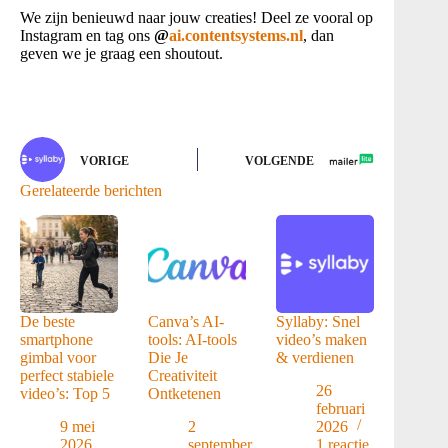
We zijn benieuwd naar jouw creaties! Deel ze vooral op
Instagram en tag ons
@
ai.contentsystems.nl
, dan
geven we je graag een shoutout.
VORIGE
VOLGENDE
Gerelateerde berichten
De beste
Canva’s AI-
Syllaby: Snel
smartphone
tools: AI-tools
video’s maken
gimbal voor
Die Je
& verdienen
perfect stabiele
Creativiteit
26
video’s: Top 5
Ontketenen
februari
9 mei
2
2026
2026
september
1 reactie