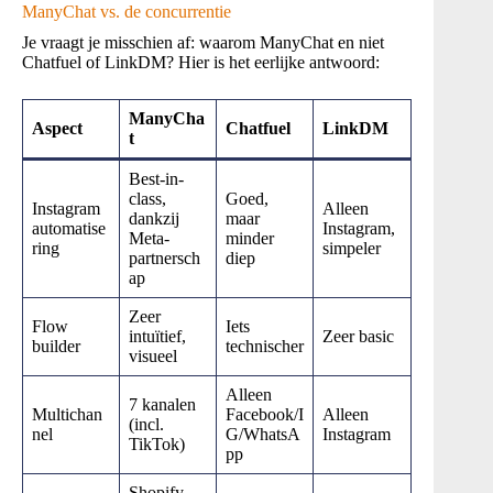
ManyChat vs. de concurrentie
Je vraagt je misschien af: waarom ManyChat en niet
Chatfuel of LinkDM? Hier is het eerlijke antwoord:
ManyCha
Aspect
Chatfuel
LinkDM
t
Best-in-
class,
Goed,
Instagram
Alleen
dankzij
maar
automatise
Instagram,
Meta-
minder
ring
simpeler
partnersch
diep
ap
Zeer
Flow
Iets
intuïtief,
Zeer basic
builder
technischer
visueel
Alleen
7 kanalen
Multichan
Facebook/I
Alleen
(incl.
nel
G/WhatsA
Instagram
TikTok)
pp
Shopify,