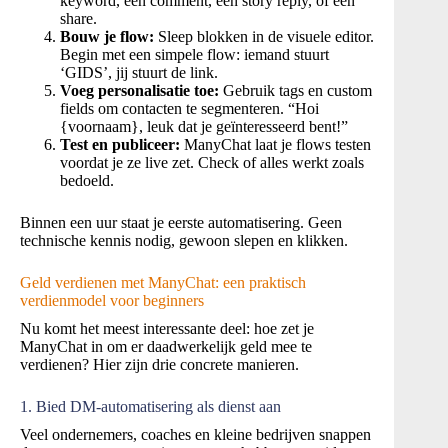
keyword, een comment, een story reply, of een
share.
Bouw je flow:
Sleep blokken in de visuele editor.
Begin met een simpele flow: iemand stuurt
‘GIDS’, jij stuurt de link.
Voeg personalisatie toe:
Gebruik tags en custom
fields om contacten te segmenteren. “Hoi
{voornaam}, leuk dat je geïnteresseerd bent!”
Test en publiceer:
ManyChat laat je flows testen
voordat je ze live zet. Check of alles werkt zoals
bedoeld.
Binnen een uur staat je eerste automatisering. Geen
technische kennis nodig, gewoon slepen en klikken.
Geld verdienen met ManyChat: een praktisch
verdienmodel voor beginners
Nu komt het meest interessante deel: hoe zet je
ManyChat in om er daadwerkelijk geld mee te
verdienen? Hier zijn drie concrete manieren.
1. Bied DM-automatisering als dienst aan
Veel ondernemers, coaches en kleine bedrijven snappen