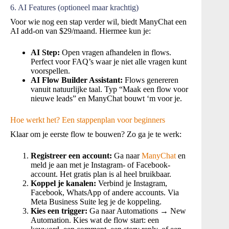
6. AI Features (optioneel maar krachtig)
Voor wie nog een stap verder wil, biedt ManyChat een
AI add-on van $29/maand. Hiermee kun je:
AI Step:
Open vragen afhandelen in flows.
Perfect voor FAQ’s waar je niet alle vragen kunt
voorspellen.
AI Flow Builder Assistant:
Flows genereren
vanuit natuurlijke taal. Typ “Maak een flow voor
nieuwe leads” en ManyChat bouwt ‘m voor je.
Hoe werkt het? Een stappenplan voor beginners
Klaar om je eerste flow te bouwen? Zo ga je te werk:
Registreer een account:
Ga naar
ManyChat
en
meld je aan met je Instagram- of Facebook-
account. Het gratis plan is al heel bruikbaar.
Koppel je kanalen:
Verbind je Instagram,
Facebook, WhatsApp of andere accounts. Via
Meta Business Suite leg je de koppeling.
Kies een trigger:
Ga naar Automations → New
Automation. Kies wat de flow start: een