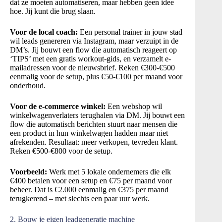
dat ze moeten automatiseren, maar hebben geen idee
hoe. Jij kunt die brug slaan.
Voor de local coach:
Een personal trainer in jouw stad
wil leads genereren via Instagram, maar verzuipt in de
DM’s. Jij bouwt een flow die automatisch reageert op
‘TIPS’ met een gratis workout-gids, en verzamelt e-
mailadressen voor de nieuwsbrief. Reken €300-€500
eenmalig voor de setup, plus €50-€100 per maand voor
onderhoud.
Voor de e-commerce winkel:
Een webshop wil
winkelwagenverlaters terughalen via DM. Jij bouwt een
flow die automatisch berichten stuurt naar mensen die
een product in hun winkelwagen hadden maar niet
afrekenden. Resultaat: meer verkopen, tevreden klant.
Reken €500-€800 voor de setup.
Voorbeeld:
Werk met 5 lokale ondernemers die elk
€400 betalen voor een setup en €75 per maand voor
beheer. Dat is €2.000 eenmalig en €375 per maand
terugkerend – met slechts een paar uur werk.
2. Bouw je eigen leadgeneratie machine