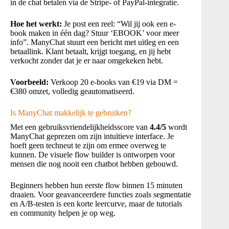
in de chat betalen via de Stripe- of PayPal-integratie.
Hoe het werkt:
Je post een reel: “Wil jij ook een e-
book maken in één dag? Stuur ‘EBOOK’ voor meer
info”. ManyChat stuurt een bericht met uitleg en een
betaallink. Klant betaalt, krijgt toegang, en jij hebt
verkocht zonder dat je er naar omgekeken hebt.
Voorbeeld:
Verkoop 20 e-books van €19 via DM =
€380 omzet, volledig geautomatiseerd.
Is ManyChat makkelijk te gebruiken?
Met een gebruiksvriendelijkheidsscore van
4.4/5
wordt
ManyChat geprezen om zijn intuïtieve interface. Je
hoeft geen techneut te zijn om ermee overweg te
kunnen. De visuele flow builder is ontworpen voor
mensen die nog nooit een chatbot hebben gebouwd.
Beginners hebben hun eerste flow binnen 15 minuten
draaien. Voor geavanceerdere functies zoals segmentatie
en A/B-testen is een korte leercurve, maar de tutorials
en community helpen je op weg.