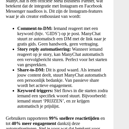
ManyChat is een officiële Meta Business Partner, wat
betekent dat de integratie met Instagram en Facebook
Messenger naadloos is. Dit zijn de Instagram-features
waar je als creator enthousiast van wordt:
Comment-to-DM:
Iemand reageert met een
keyword (bijv. ‘GIDS’) op je post. ManyChat
stuurt ze automatisch een DM met de link naar je
gratis gids. Geen handwerk, geen vertraging.
Story reply automatisering:
Wanneer iemand
reageert op je story, kan ManyChat automatisch
een vervolgbericht sturen. Perfect voor het starten
van gesprekken.
Share-to-DM:
Dit is goud waard. Als iemand
jouw content deelt, stuurt ManyChat automatisch
een persoonlijk bedankje. Van passieve share
wordt het actieve engagement.
Keyword triggers:
Stel flows in die starten zodra
iemand een specifiek woord stuurt. Bijvoorbeeld:
iemand stuurt ‘PRIJZEN’, en ze krijgen
automatisch je prijslijst.
Gebruikers rapporteren
99% snellere reactietijden
en
tot
40% meer engagement
dankzij deze
automatiseringen. Stel je voor wat dat betekent voor