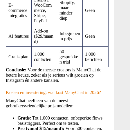
Shopify,
E-
WooCom
maar
commerce
merce,
Geen
minder
integraties
Stripe,
diep
PayPal
Add-on
Inbegrepen
AI features
($29/maan
Geen
in prijs
d)
50
1.000
1.000
Gratis plan
gesprekke
contacten
berichten
n trial
Conclusie:
Voor de meeste creators is ManyChat de
betere keuze, zeker als je serieus wilt groeien op
Instagram én andere kanalen.
Kosten en investering: wat kost ManyChat in 2026?
ManyChat heeft een van de meest
gebruikersvriendelijke prijsmodellen:
Gratis:
Tot 1.000 contacten, onbeperkte flows,
basistriggers. Perfect om te testen.
Pro (vanaf $15/maand):
Voor 500 contacten,