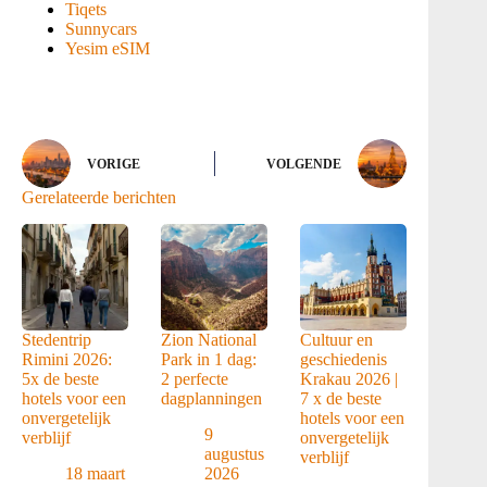
Tiqets
Sunnycars
Yesim eSIM
VORIGE
VOLGENDE
Gerelateerde berichten
Stedentrip
Zion National
Cultuur en
Rimini 2026:
Park in 1 dag:
geschiedenis
5x de beste
2 perfecte
Krakau 2026 |
hotels voor een
dagplanningen
7 x de beste
onvergetelijk
hotels voor een
9
verblijf
onvergetelijk
augustus
verblijf
18 maart
2026