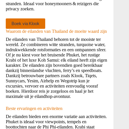
stranden. Ideaal voor honeymooners & reizigers die
privacy zoeken.
Boek via Klook
Waarom de eilanden van Thailand de moeite waard zijn
De eilanden van Thailand behoren tot de mooiste ter
wereld. Ze combineren witte stranden, turquoise water,
indrukwekkende rotsformaties en een ontspannen sfeer.
Of je nu kiest voor het bruisende Phuket, het rustige
Krabi of het luxe Koh Samui: elk eiland heeft zijn eigen
karakter. De eilanden zijn bovendien goed bereikbaar
dankzij binnenlandse vluchten, ferry’s en speedboats.
Dankzij betrouwbare partners zoals Klook, Tiqets,
Sunnycars, Yesim, Airhelp en Wegotrip kun je
excursies, vervoer en activiteiten eenvoudig vooraf
boeken. Hierdoor reis je zorgeloos en haal je het
maximale uit je eilandhop-avontuur.
Beste ervaringen en activiteiten
De eilanden bieden een enorme variatie aan activiteiten.
Phuket is ideaal voor viewpoints, tempels en
boottochten naar de Phi Phi-eilanden. Krabi staat