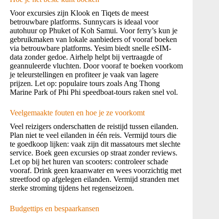
Voor excursies zijn Klook en Tiqets de meest
betrouwbare platforms. Sunnycars is ideaal voor
autohuur op Phuket of Koh Samui. Voor ferry’s kun je
gebruikmaken van lokale aanbieders of vooraf boeken
via betrouwbare platforms. Yesim biedt snelle eSIM-
data zonder gedoe. Airhelp helpt bij vertraagde of
geannuleerde vluchten. Door vooraf te boeken voorkom
je teleurstellingen en profiteer je vaak van lagere
prijzen. Let op: populaire tours zoals Ang Thong
Marine Park of Phi Phi speedboat-tours raken snel vol.
Veelgemaakte fouten en hoe je ze voorkomt
Veel reizigers onderschatten de reistijd tussen eilanden.
Plan niet te veel eilanden in één reis. Vermijd tours die
te goedkoop lijken: vaak zijn dit massatours met slechte
service. Boek geen excursies op straat zonder reviews.
Let op bij het huren van scooters: controleer schade
vooraf. Drink geen kraanwater en wees voorzichtig met
streetfood op afgelegen eilanden. Vermijd stranden met
sterke stroming tijdens het regenseizoen.
Budgettips en bespaarkansen