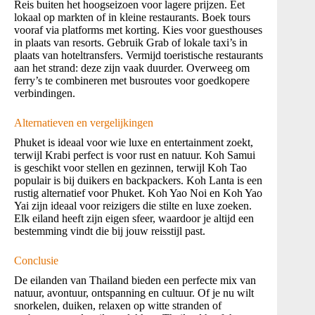
Reis buiten het hoogseizoen voor lagere prijzen. Eet
lokaal op markten of in kleine restaurants. Boek tours
vooraf via platforms met korting. Kies voor guesthouses
in plaats van resorts. Gebruik Grab of lokale taxi’s in
plaats van hoteltransfers. Vermijd toeristische restaurants
aan het strand: deze zijn vaak duurder. Overweeg om
ferry’s te combineren met busroutes voor goedkopere
verbindingen.
Alternatieven en vergelijkingen
Phuket is ideaal voor wie luxe en entertainment zoekt,
terwijl Krabi perfect is voor rust en natuur. Koh Samui
is geschikt voor stellen en gezinnen, terwijl Koh Tao
populair is bij duikers en backpackers. Koh Lanta is een
rustig alternatief voor Phuket. Koh Yao Noi en Koh Yao
Yai zijn ideaal voor reizigers die stilte en luxe zoeken.
Elk eiland heeft zijn eigen sfeer, waardoor je altijd een
bestemming vindt die bij jouw reisstijl past.
Conclusie
De eilanden van Thailand bieden een perfecte mix van
natuur, avontuur, ontspanning en cultuur. Of je nu wilt
snorkelen, duiken, relaxen op witte stranden of