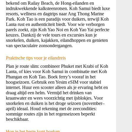
bekend om Railay Beach, de Hong-eilanden en
indrukwekkende kalksteenrotsen. Koh Samui biedt luxe
resorts, wellness en dagtrips naar Ang Thong Marine
Park. Koh Tao is een paradijs voor duikers, terwijl Koh
Lanta rust en authenticiteit biedt. Voor wie verborgen
parels zoekt, zijn Koh Yao Noi en Koh Yao Yai perfecte
keuzes. Dankzij de vele tours en excursies kun je
snorkelen, duiken, kajakken, eilandhoppen en genieten
van spectaculaire zonsondergangen.
Praktische tips voor je eilandreis
Plan je route slim: combineer Phuket met Krabi of Koh
Lanta, of kies voor Koh Samui in combinatie met Koh
Phangan en Koh Tao. Boek ferry’s vooraf in het
hoogseizoen. Gebruik een Yesim eSIM voor stabiel
internet. Huur een scooter alleen als je ervaring hebt en
draag altijd een helm. Vermijd het drinken van
kraanwater en wees voorzichtig met ijsblokjes. Voor
snorkelen en duiken is het droge seizoen (november–
april) ideaal. Houd rekening met de zeecondities:
sommige routes zijn in het regenseizoen beperkt
beschikbaar.
Hoe je het beste kunt boeken