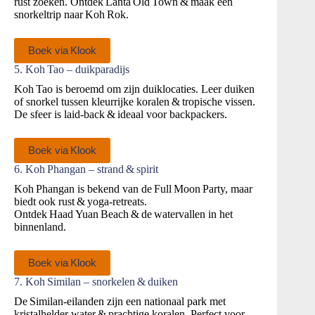
rust zoeken. Ontdek Lanta Old Town & maak een
snorkeltrip naar Koh Rok.
Boek via Klook
5. Koh Tao – duikparadijs
Koh Tao is beroemd om zijn duiklocaties. Leer duiken
of snorkel tussen kleurrijke koralen & tropische vissen.
De sfeer is laid‑back & ideaal voor backpackers.
Boek via Klook
6. Koh Phangan – strand & spirit
Koh Phangan is bekend van de Full Moon Party, maar
biedt ook rust & yoga‑retreats.
Ontdek Haad Yuan Beach & de watervallen in het
binnenland.
Boek via Klook
7. Koh Similan – snorkelen & duiken
De Similan‑eilanden zijn een nationaal park met
kristalhelder water & prachtige koralen. Perfect voor