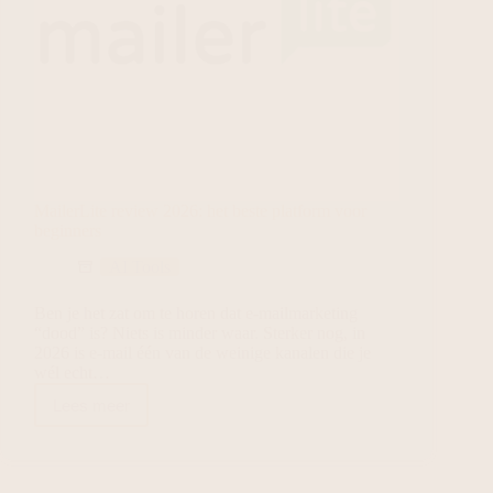
MailerLite review 2026: het beste platform voor
beginners
AI Tools
Ben je het zat om te horen dat e-mailmarketing
“dood” is? Niets is minder waar. Sterker nog, in
2026 is e-mail één van de weinige kanalen die je
wél echt…
Lees meer