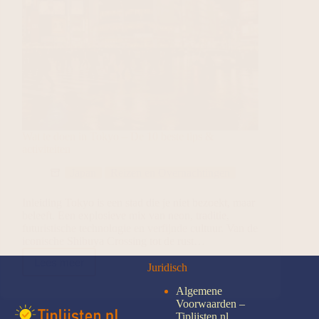
Wat te doen in Tokyo – De 10 beste tips &
activiteiten
Japan
Reizen en Overnachtingen
Inleiding Tokyo is een stad die je niet bezoekt, maar
beleeft. Een explosieve mix van neon, traditie,
futuristische technologie en verfijnde cultuur. Van de
iconische Shibuya Crossing tot de rust…
Lees meer
Juridisch
Algemene
Voorwaarden –
Tiplijsten.nl