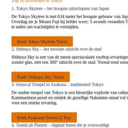
Top 10 activiteiten in Tokyo
1. Tokyo Skytree – het hoogste uitzichtpunt van Japan
De Tokyo Skytree is met 634 meter het hoogste gebouw van Japan 
Overdag zie je Mount Fuji bij helder weer; ’s avonds verandert T
te raden om wachttijden te vermijden.
Boek Tokyo Skytree Ticket
2. Shibuya Sky – het mooiste uitzicht over de stad
Shibuya Sky is een van de meest spectaculaire rooftop-ervaringen
zonder glas, met een 360° uitzicht over de stad. Vooral rond zo
Boek Shibuya Sky Ticket
3. Senso-ji Tempel in Asakusa – traditioneel Tokyo
De oudste tempel van Tokyo is een kleurrijke explosie van cultuur
Kaminarimon-poort en ontdek de gezellige Nakamise-straat vol s
voor een unieke ervaring.
Boek Asakusa Senso-Ji Tour
4. TeamLab Planets – digitale kunst die je overweldigt