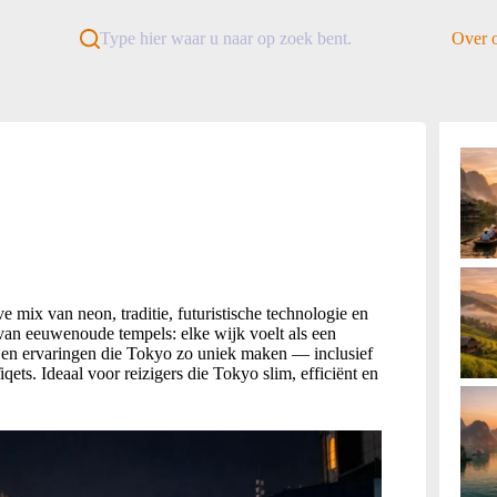
Type hier waar u naar op zoek bent.
Over 
e mix van neon, traditie, futuristische technologie en
 van eeuwenoude tempels: elke wijk voelt als een
rs en ervaringen die Tokyo zo uniek maken — inclusief
qets. Ideaal voor reizigers die Tokyo slim, efficiënt en