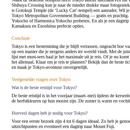
Shibuya Crossing kun je naar de minder drukke maar fotogeniek
is Gotokuji Temple (de ‘Lucky Cat’-tempel) een aanrader. Wil je
Tokyo Metropolitan Government Building — gratis en prachtig. 
Yokocho of Harmonica Yokocho proberen. En als je een dagtrip wi
Kamakura en Enoshima perfecte opties.
Conclusie
Tokyo is een bestemming die je blijft verrassen, ongeacht hoe vaa
op een manier die je nergens anders ter wereld vindt. Met de ju
lijst met must-sees haal je het maximale uit je reis. Of je nu kom
het allemaal. Klaar om je reis te plannen? Bekijk dan de beste ti
en maak je Tokyo-avontuur onvergetelijk.
Veelgestelde vragen over Tokyo
Wat is de beste reistijd voor Tokyo?
De beste reistijd is in het voorjaar (maart–mei) tijdens de kers
de herfstkleuren op hun mooist zijn. De zomer is warm en vochtig
Hoeveel dagen heb je nodig voor Tokyo?
Voor een eerste bezoek zijn 4 tot 6 dagen ideaal. Zo heb je genoe
uitzichtpunten en eventueel een dagtrip naar Mount Fuji.