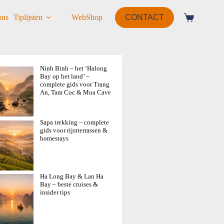
ons
Tiplijsten
WebShop
CONTACT
Ninh Binh – het ‘Halong
Bay op het land’ –
complete gids voor Trang
An, Tam Coc & Mua Cave
Sapa trekking – complete
gids voor rijstterrassen &
homestays
Ha Long Bay & Lan Ha
Bay – beste cruises &
insider tips