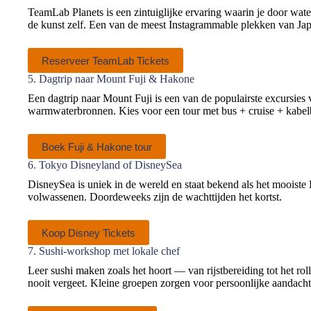
TeamLab Planets is een zintuiglijke ervaring waarin je door water
de kunst zelf. Een van de meest Instagrammable plekken van Ja
Reserveer TeamLab Tickets
5. Dagtrip naar Mount Fuji & Hakone
Een dagtrip naar Mount Fuji is een van de populairste excursies 
warmwaterbronnen. Kies voor een tour met bus + cruise + kabelb
Boek Fuji & Hakone tour
6. Tokyo Disneyland of DisneySea
DisneySea is uniek in de wereld en staat bekend als het mooist
volwassenen. Doordeweeks zijn de wachttijden het kortst.
Koop Disney Tickets
7. Sushi-workshop met lokale chef
Leer sushi maken zoals het hoort — van rijstbereiding tot het rol
nooit vergeet. Kleine groepen zorgen voor persoonlijke aandacht