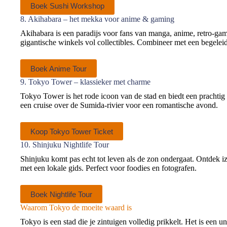
Boek Sushi Workshop
8. Akihabara – het mekka voor anime & gaming
Akihabara is een paradijs voor fans van manga, anime, retro-gam
gigantische winkels vol collectibles. Combineer met een begelei
Boek Anime Tour
9. Tokyo Tower – klassieker met charme
Tokyo Tower is het rode icoon van de stad en biedt een prachtig
een cruise over de Sumida-rivier voor een romantische avond.
Koop Tokyo Tower Ticket
10. Shinjuku Nightlife Tour
Shinjuku komt pas echt tot leven als de zon ondergaat. Ontdek i
met een lokale gids. Perfect voor foodies en fotografen.
Boek Nightlife Tour
Waarom Tokyo de moeite waard is
Tokyo is een stad die je zintuigen volledig prikkelt. Het is ee