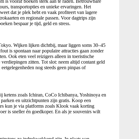
rom is vooraf boeken sterk aan te raden. Betrouwbare
tours, transportopties en unieke ervaringen. Het
weet dat je plek hebt en vaak profiteert van lagere
rokaarten en regionale passen. Voor dagtrips zijn
ken bespaar je tijd, geld en stress.
Tokyo. Wijken lijken dichtbij, maar liggen soms 30–45
fout is spontaan naar populaire attracties gaan zonder
ten. Ook eten veel reizigers alleen in toeristische
e verdiepingen zitten. Tot slot: neem altijd contant geld
 eetgelegenheden nog steeds geen pinpas of
 bij ketens zoals Ichiran, CoCo Ichibanya, Yoshinoya en
 parken en uitzichtpunten zijn gratis. Koop een
ties kun je via platforms zoals Klook vaak korting
er is sneller én goedkoper. En als je souvenirs wilt
 minstens zo indrukwekkend zijn. In plaats van