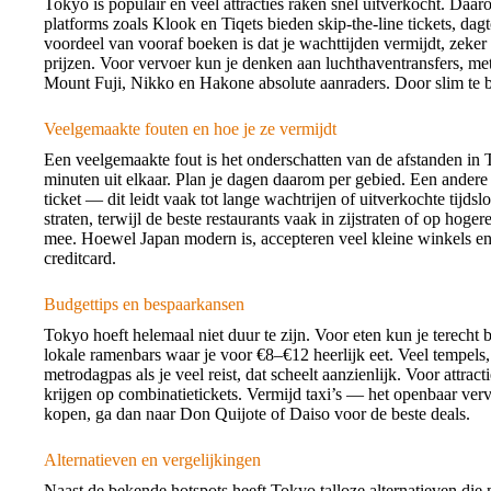
Tokyo is populair en veel attracties raken snel uitverkocht. Daa
platforms zoals Klook en Tiqets bieden skip-the-line tickets, dag
voordeel van vooraf boeken is dat je wachttijden vermijdt, zeker 
prijzen. Voor vervoer kun je denken aan luchthaventransfers, met
Mount Fuji, Nikko en Hakone absolute aanraders. Door slim te boe
Veelgemaakte fouten en hoe je ze vermijdt
Een veelgemaakte fout is het onderschatten van de afstanden in 
minuten uit elkaar. Plan je dagen daarom per gebied. Een andere 
ticket — dit leidt vaak tot lange wachtrijen of uitverkochte tijdslo
straten, terwijl de beste restaurants vaak in zijstraten of op hoger
mee. Hoewel Japan modern is, accepteren veel kleine winkels en
creditcard.
Budgettips en bespaarkansen
Tokyo hoeft helemaal niet duur te zijn. Voor eten kun je terecht
lokale ramenbars waar je voor €8–€12 heerlijk eet. Veel tempels,
metrodagpas als je veel reist, dat scheelt aanzienlijk. Voor attrac
krijgen op combinatietickets. Vermijd taxi’s — het openbaar vervo
kopen, ga dan naar Don Quijote of Daiso voor de beste deals.
Alternatieven en vergelijkingen
Naast de bekende hotspots heeft Tokyo talloze alternatieven die