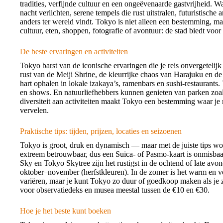
tradities, verfijnde cultuur en een ongeëvenaarde gastvrijheid. Wa
nacht verlichten, serene tempels die rust uitstralen, futuristische 
anders ter wereld vindt. Tokyo is niet alleen een bestemming, maa
cultuur, eten, shoppen, fotografie of avontuur: de stad biedt voor 
De beste ervaringen en activiteiten
Tokyo barst van de iconische ervaringen die je reis onvergetelij
rust van de Meiji Shrine, de kleurrijke chaos van Harajuku en 
hart ophalen in lokale izakaya’s, ramenbars en sushi-restaurants.
en shows. En natuurliefhebbers kunnen genieten van parken zoa
diversiteit aan activiteiten maakt Tokyo een bestemming waar je
vervelen.
Praktische tips: tijden, prijzen, locaties en seizoenen
Tokyo is groot, druk en dynamisch — maar met de juiste tips wo
extreem betrouwbaar, dus een Suica- of Pasmo-kaart is onmisbaar
Sky en Tokyo Skytree zijn het rustigst in de ochtend of late avon
oktober–november (herfstkleuren). In de zomer is het warm en voc
variëren, maar je kunt Tokyo zo duur of goedkoop maken als je ze
voor observatiedeks en musea meestal tussen de €10 en €30.
Hoe je het beste kunt boeken