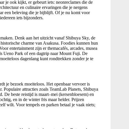
ar je ook kijkt, er gebeurt iets: neonreclames die de
architectuur en culinaire ervaringen die je nergens
r een beleving die je bijblijft. Of je nu komt voor
iedereen iets bijzonders.
k maken. Denk aan het uitzicht vanaf Shibuya Sky, de
de historische charme van Asakusa. Foodies kunnen hun
 Voor entertainment zijn er themacafés, arcades, musea
ls Ueno Park of een dagtrip naar Mount Fuji. De
 moeiteloos dagenlang kunt rondtrekken zonder je te
rdt je bezoek moeiteloos. Het openbaar vervoer is
. Populaire attracties zoals TeamLab Planets, Shibuya
d. De beste reistijd is maart–mei (kersenbloesem) en
htig, en in de winter fris maar helder. Prijzen
lf wilt. Voor tempels en parken betaal je vaak niets;