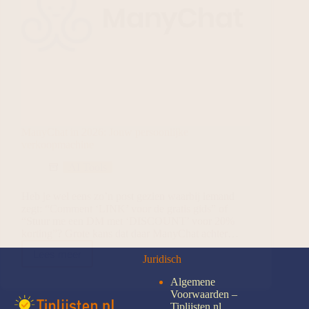
ManyChat in 2026: Jouw persoonlijke
verkoopmachine
AI Tools
Heb je wel eens zo’n post gezien waarbij iemand
zegt: “Comment ‘LINK’ voor de gratis gids” of
“Stuur me een DM met ‘DISCOUNT’ voor 20%
korting”? Grote kans dat daar ManyChat achter…
Lees meer
Juridisch
Algemene
Voorwaarden –
Tiplijsten.nl