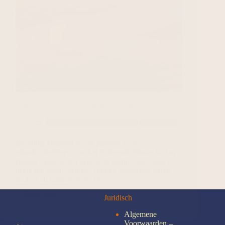
De mooiste eilanden van Thailand –
Phuket, Krabi, Koh Samui & verborgen parels
Reizen en Overnachtingen
Thailand
Inleiding Thailand is een paradijs voor
eilandliefhebbers. Van het bruisende Phuket tot het
rustige Krabi en het luxe Koh Samui: elk eiland
heeft zijn eigen charme. Ontdek verborgen parels
zoals Koh Lanta & Koh Tao,…
Lees meer
Juridisch
Algemene
Voorwaarden –