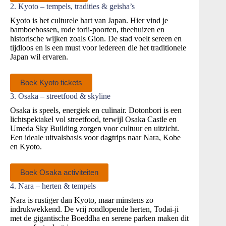
2. Kyoto – tempels, tradities & geisha’s
Kyoto is het culturele hart van Japan. Hier vind je
bamboebossen, rode torii‑poorten, theehuizen en
historische wijken zoals Gion. De stad voelt sereen en
tijdloos en is een must voor iedereen die het traditionele
Japan wil ervaren.
Boek Kyoto tickets
3. Osaka – streetfood & skyline
Osaka is speels, energiek en culinair. Dotonbori is een
lichtspektakel vol streetfood, terwijl Osaka Castle en
Umeda Sky Building zorgen voor cultuur en uitzicht.
Een ideale uitvalsbasis voor dagtrips naar Nara, Kobe
en Kyoto.
Boek Osaka activiteiten
4. Nara – herten & tempels
Nara is rustiger dan Kyoto, maar minstens zo
indrukwekkend. De vrij rondlopende herten, Todai‑ji
met de gigantische Boeddha en serene parken maken dit