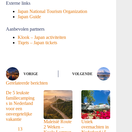
Externe links
Japan National Tourism Organization
Japan Guide
Aanbevolen partners
Klook –
Japan activiteiten
Tiqets – Japan tickets
VORIGE
VOLGENDE
Gerelateerde berichten
De 5 leukste
familiecamping
s in Nederland
voor een
onvergetelijke
vakantie
Maleisië Route
Uniek
2 Weken –
overnachten in
13