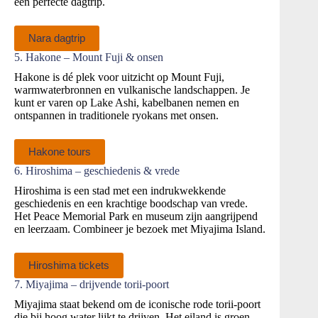
een perfecte dagtrip.
Nara dagtrip
5. Hakone – Mount Fuji & onsen
Hakone is dé plek voor uitzicht op Mount Fuji,
warmwaterbronnen en vulkanische landschappen. Je
kunt er varen op Lake Ashi, kabelbanen nemen en
ontspannen in traditionele ryokans met onsen.
Hakone tours
6. Hiroshima – geschiedenis & vrede
Hiroshima is een stad met een indrukwekkende
geschiedenis en een krachtige boodschap van vrede.
Het Peace Memorial Park en museum zijn aangrijpend
en leerzaam. Combineer je bezoek met Miyajima Island.
Hiroshima tickets
7. Miyajima – drijvende torii‑poort
Miyajima staat bekend om de iconische rode torii‑poort
die bij hoog water lijkt te drijven. Het eiland is groen,