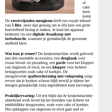
of
cake
heen
komt
.
De
roestvrijstalen mengkom
heeft een royale inhoud
van
5 liter
, meer dan genoeg om in één keer een grote
hoeveelheid beslag te maken
. Je kunt het apparaat
bedienen via een
digitale draaiknop met
turbofunctie
, waarmee je gemakkelijk de gewenste
snelheid kiest
.
Wat kun je ermee?
De keukenmachine wordt geleverd
met drie essentiële accessoires: een
deeghaak
voor
zwaar brood- en pizzadeeg, een
garde
voor het kloppen
van slagroom of eiwit, en een
klopper
voor lichtere
beslagsoorten zoals cake of koekjes
. De
meegeleverde
spatbescherming met vulopening
zorgt
ervoor dat je keuken schoon blijft terwijl je tijdens het
mengen gemakkelijk extra ingrediënten kunt toevoegen
.
Praktijkervaring:
Uit test blijkt dat de keukenmachine
uitstekend werk levert bij het bereiden van lichtere tot
middeldikke deegsoorten, zoals voor cake of koekjes
.
Het opkloppen van slagroom en eiwit gaat snel en