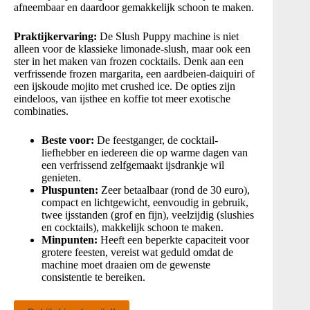
afneembaar en daardoor gemakkelijk schoon te maken
.
Praktijkervaring:
De Slush Puppy machine is niet
alleen voor de klassieke limonade-slush, maar ook een
ster in het maken van frozen cocktails
. Denk aan een
verfrissende frozen margarita, een aardbeien-daiquiri of
een ijskoude mojito met crushed ice
. De opties zijn
eindeloos, van ijsthee en koffie tot meer exotische
combinaties
.
Beste voor:
De feestganger, de cocktail-
liefhebber en iedereen die op warme dagen van
een verfrissend zelfgemaakt ijsdrankje wil
genieten.
Pluspunten:
Zeer betaalbaar (rond de 30 euro),
compact en lichtgewicht, eenvoudig in gebruik,
twee ijsstanden (grof en fijn), veelzijdig (slushies
en cocktails), makkelijk schoon te maken.
Minpunten:
Heeft een beperkte capaciteit voor
grotere feesten, vereist wat geduld omdat de
machine moet draaien om de gewenste
consistentie te bereiken.