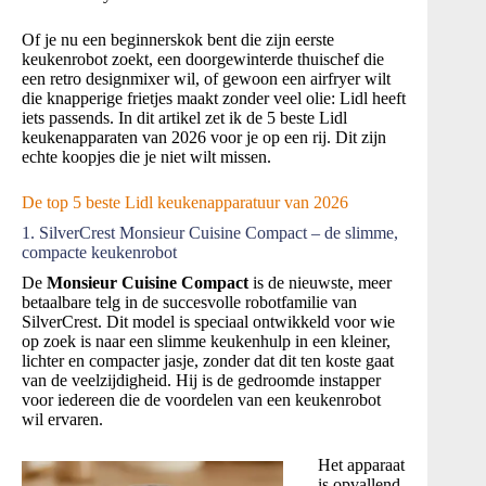
Of je nu een beginnerskok bent die zijn eerste
keukenrobot zoekt, een doorgewinterde thuischef die
een retro designmixer wil, of gewoon een airfryer wilt
die knapperige frietjes maakt zonder veel olie: Lidl heeft
iets passends. In dit artikel zet ik de 5 beste Lidl
keukenapparaten van 2026 voor je op een rij. Dit zijn
echte koopjes die je niet wilt missen.
De top 5 beste Lidl keukenapparatuur van 2026
1. SilverCrest Monsieur Cuisine Compact – de slimme,
compacte keukenrobot
De
Monsieur Cuisine Compact
is de nieuwste, meer
betaalbare telg in de succesvolle robotfamilie van
SilverCrest. Dit model is speciaal ontwikkeld voor wie
op zoek is naar een slimme keukenhulp in een kleiner,
lichter en compacter jasje, zonder dat dit ten koste gaat
van de veelzijdigheid
. Hij is de gedroomde instapper
voor iedereen die de voordelen van een keukenrobot
wil ervaren.
Het apparaat
is opvallend