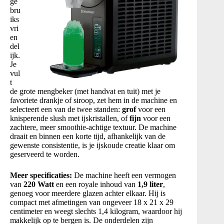
ge
bru
iks
vri
en
del
ijk.
Je
vul
t
de grote mengbeker (met handvat en tuit) met je
favoriete drankje of siroop, zet hem in de machine en
selecteert een van de twee standen:
grof
voor een
knisperende slush met ijskristallen, of
fijn
voor een
zachtere, meer smoothie-achtige textuur. De machine
draait en binnen een korte tijd, afhankelijk van de
gewenste consistentie, is je ijskoude creatie klaar om
geserveerd te worden.
Meer specificaties:
De machine heeft een vermogen
van
220 Watt
en een royale inhoud van
1,9 liter
,
genoeg voor meerdere glazen achter elkaar
. Hij is
compact met afmetingen van ongeveer 18 x 21 x 29
centimeter en weegt slechts 1,4 kilogram, waardoor hij
makkelijk op te bergen is
. De onderdelen zijn