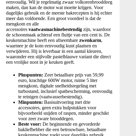
eenvoudig. Wil je regelmatig zwaar volkorenbrooddeeg
maken, dan kan de motor wat moeite krijgen. Voor
dagelijks gebruik en de meeste bakrecepten is hij echter
meer dan voldoende. Een groot voordeel is dat de
mengkom en alle
accessoires
vaatwasmachinebestendig
zijn, waardoor
de schoonmaak achteraf een fluitje van een cent is
. De
keukenmachine heeft een afneembare
zwenkarm
,
waarmee je de kom eenvoudig kunt plaatsen en
verwijderen
. Hij is leverbaar in een aantal kleuren,
waaronder een stijlvolle pastelblauwe variant die direct
een vrolijke noot in je keuken geeft.
Pluspunten:
Zeer betaalbare prijs van 59,99
euro, krachtige 600W motor, ruime 5 liter
mengkom, digitale snelheidsregeling met
turbostand, inclusief spatbescherming, eenvoudig
te reinigen (vaatwasserbestendig).
Minpunten:
Basisuitvoering met drie
accessoires, geen extra hulpstukken voor
bijvoorbeeld snijden of raspen, minder geschikt
voor zeer zware brooddegen.
Beste voor:
De beginnende en gevorderde
bakliefhebber die een betrouwbare, betaalbare
keukenmachine zoekt voor dagelijks gebruik.