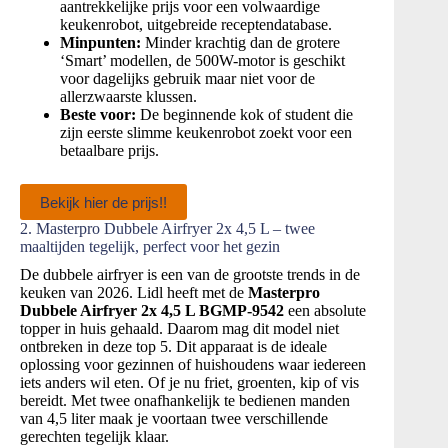
aantrekkelijke prijs voor een volwaardige
keukenrobot, uitgebreide receptendatabase.
Minpunten:
Minder krachtig dan de grotere
‘Smart’ modellen, de 500W-motor is geschikt
voor dagelijks gebruik maar niet voor de
allerzwaarste klussen.
Beste voor:
De beginnende kok of student die
zijn eerste slimme keukenrobot zoekt voor een
betaalbare prijs.
Bekijk hier de prijs!!
2. Masterpro Dubbele Airfryer 2x 4,5 L – twee
maaltijden tegelijk, perfect voor het gezin
De dubbele airfryer is een van de grootste trends in de
keuken van 2026. Lidl heeft met de
Masterpro
Dubbele Airfryer 2x 4,5 L BGMP-9542
een absolute
topper in huis gehaald. Daarom mag dit model niet
ontbreken in deze top 5. Dit apparaat is de ideale
oplossing voor gezinnen of huishoudens waar iedereen
iets anders wil eten. Of je nu friet, groenten, kip of vis
bereidt. Met twee onafhankelijk te bedienen manden
van 4,5 liter maak je voortaan twee verschillende
gerechten tegelijk klaar.