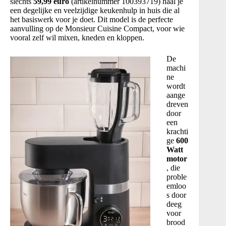
slechts
59,99 euro
(artikelnummer 100393719) haal je
een degelijke en veelzijdige keukenhulp in huis die al
het basiswerk voor je doet
. Dit model is de perfecte
aanvulling op de Monsieur Cuisine Compact, voor wie
vooral zelf wil mixen, kneden en kloppen.
De
machi
ne
wordt
aange
dreven
door
een
krachti
ge
600
Watt
motor
, die
proble
emloo
s door
deeg
voor
brood