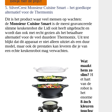
Bekijk hier de prijs!!
5. SilverCrest Monsieur Cuisine Smart – het goedkope
alternatief voor de Thermomix
Dit is het product waar veel mensen op wachten:
de
Monsieur Cuisine Smart
is de meest geavanceerde
slimme keukenrobot die Lidl ooit heeft uitgebracht en
wordt dan ook met recht gezien als het betaalbare
alternatief voor de veel duurdere Thermomix. Uit test
blijkt dat dit apparaat er niet alleen uitziet als een duur
model, maar ook de prestaties kan leveren die je van
een echte keukenrobot mag verwachten.
Wat
maakt
hem zo
slim?
H
et hart
van de
robot is
het
enorme
8-inch
kleuren
touchsc