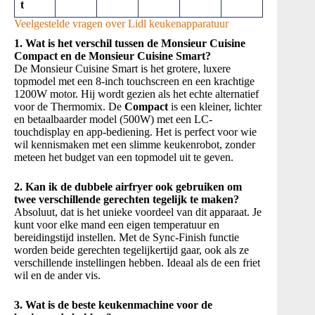
t
Veelgestelde vragen over Lidl keukenapparatuur
1. Wat is het verschil tussen de Monsieur Cuisine
Compact en de Monsieur Cuisine Smart?
De Monsieur Cuisine Smart is het grotere, luxere
topmodel met een 8-inch touchscreen en een krachtige
1200W motor. Hij wordt gezien als het echte alternatief
voor de Thermomix. De
Compact
is een kleiner, lichter
en betaalbaarder model (500W) met een LC-
touchdisplay en app-bediening. Het is perfect voor wie
wil kennismaken met een slimme keukenrobot, zonder
meteen het budget van een topmodel uit te geven.
2. Kan ik de dubbele airfryer ook gebruiken om
twee verschillende gerechten tegelijk te maken?
Absoluut, dat is het unieke voordeel van dit apparaat. Je
kunt voor elke mand een eigen temperatuur en
bereidingstijd instellen. Met de Sync-Finish functie
worden beide gerechten tegelijkertijd gaar, ook als ze
verschillende instellingen hebben. Ideaal als de een friet
wil en de ander vis.
3. Wat is de beste keukenmachine voor de