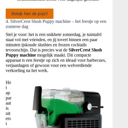
Bekijk hier de prijs!!
4. SilverCrest Slush Puppy machine – het feestje op een
zomerse dag
Stel je voor: het is een snikhete zomerdag, je tuintafel
staat vol met vrienden, en jij tovert binnen een paar
minuten ijskoude slushies en frozen cocktails
tevoorschijn. Dat is precies wat de
SilverCrest Slush
Puppy machine
mogelijk maakt. Dit compacte
apparaat is een feestje op zich en ideaal voor barbecues,
verjaardagen of gewoon voor een welverdiende
verkoeling na het werk.
He
t
ap
par
aat
is
uit
ers
t