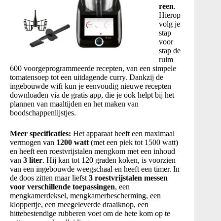
reen
.
Hierop
volg je
stap
voor
stap de
ruim
600 voorgeprogrammeerde recepten, van een simpele
tomatensoep tot een uitdagende curry
. Dankzij de
ingebouwde wifi kun je eenvoudig nieuwe recepten
downloaden via de gratis app, die je ook helpt bij het
plannen van maaltijden en het maken van
boodschappenlijstjes
.
Meer specificaties:
Het apparaat heeft een maximaal
vermogen van
1200 watt
(met een piek tot 1500 watt)
en heeft een roestvrijstalen mengkom met een inhoud
van
3 liter
. Hij kan tot 120 graden koken, is voorzien
van een ingebouwde weegschaal en heeft een timer. In
de doos zitten maar liefst
3 roestvrijstalen messen
voor verschillende toepassingen
, een
mengkamerdeksel, mengkamerbescherming, een
kloppertje, een meegeleverde draaiknop, een
hittebestendige rubberen voet om de hete kom op te