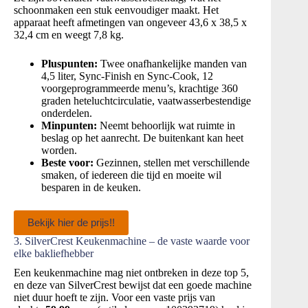
schoonmaken een stuk eenvoudiger maakt. Het
apparaat heeft afmetingen van ongeveer 43,6 x 38,5 x
32,4 cm en weegt 7,8 kg.
Pluspunten:
Twee onafhankelijke manden van
4,5 liter, Sync-Finish en Sync-Cook, 12
voorgeprogrammeerde menu’s, krachtige 360
graden heteluchtcirculatie, vaatwasserbestendige
onderdelen.
Minpunten:
Neemt behoorlijk wat ruimte in
beslag op het aanrecht. De buitenkant kan heet
worden.
Beste voor:
Gezinnen, stellen met verschillende
smaken, of iedereen die tijd en moeite wil
besparen in de keuken.
Bekijk hier de prijs!!
3. SilverCrest Keukenmachine – de vaste waarde voor
elke bakliefhebber
Een keukenmachine mag niet ontbreken in deze top 5,
en deze van SilverCrest bewijst dat een goede machine
niet duur hoeft te zijn. Voor een vaste prijs van