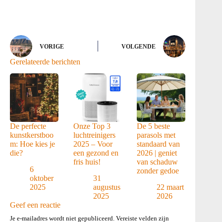
VORIGE
VOLGENDE
Gerelateerde berichten
De perfecte
Onze Top 3
De 5 beste
kunstkerstboo
luchtreinigers
parasols met
m: Hoe kies je
2025 – Voor
standaard van
die?
een gezond en
2026 | geniet
fris huis!
van schaduw
6
zonder gedoe
oktober
31
2025
augustus
22 maart
2025
2026
Geef een reactie
Je e-mailadres wordt niet gepubliceerd.
Vereiste velden zijn