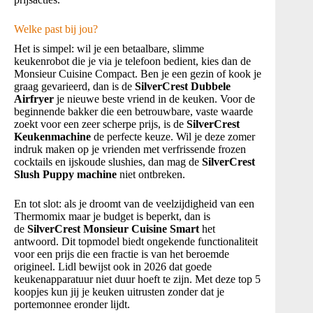
Welke past bij jou?
Het is simpel: wil je een betaalbare, slimme
keukenrobot die je via je telefoon bedient, kies dan de
Monsieur Cuisine Compact. Ben je een gezin of kook je
graag gevarieerd, dan is de
SilverCrest Dubbele
Airfryer
je nieuwe beste vriend in de keuken. Voor de
beginnende bakker die een betrouwbare, vaste waarde
zoekt voor een zeer scherpe prijs, is de
SilverCrest
Keukenmachine
de perfecte keuze. Wil je deze zomer
indruk maken op je vrienden met verfrissende frozen
cocktails en ijskoude slushies, dan mag de
SilverCrest
Slush Puppy machine
niet ontbreken.
En tot slot: als je droomt van de veelzijdigheid van een
Thermomix maar je budget is beperkt, dan is
de
SilverCrest Monsieur Cuisine Smart
het
antwoord. Dit topmodel biedt ongekende functionaliteit
voor een prijs die een fractie is van het beroemde
origineel. Lidl bewijst ook in 2026 dat goede
keukenapparatuur niet duur hoeft te zijn. Met deze top 5
koopjes kun jij je keuken uitrusten zonder dat je
portemonnee eronder lijdt.