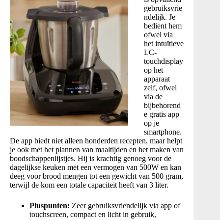
gebruiksvrie
ndelijk. Je
bedient hem
ofwel via
het intuïtieve
LC-
touchdisplay
op het
apparaat
zelf, ofwel
via de
bijbehorend
e gratis app
op je
smartphone
.
De app biedt niet alleen honderden recepten, maar helpt
je ook met het plannen van maaltijden en het maken van
boodschappenlijstjes
. Hij is krachtig genoeg voor de
dagelijkse keuken met een vermogen van 500W en kan
deeg voor brood mengen tot een gewicht van 500 gram,
terwijl de kom een totale capaciteit heeft van 3 liter
.
Pluspunten:
Zeer gebruiksvriendelijk via app of
touchscreen, compact en licht in gebruik,