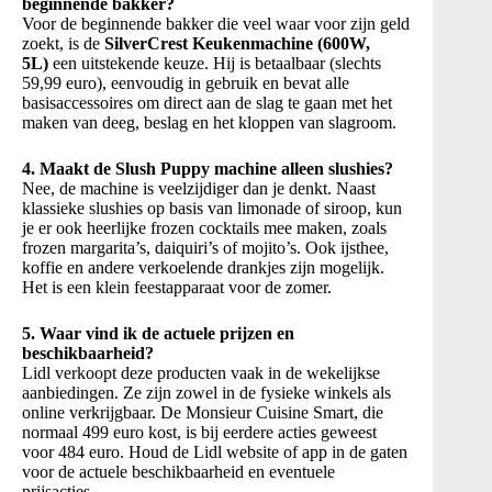
beginnende bakker?
Voor de beginnende bakker die veel waar voor zijn geld
zoekt, is de
SilverCrest Keukenmachine (600W,
5L)
een uitstekende keuze. Hij is betaalbaar (slechts
59,99 euro), eenvoudig in gebruik en bevat alle
basisaccessoires om direct aan de slag te gaan met het
maken van deeg, beslag en het kloppen van slagroom.
4. Maakt de Slush Puppy machine alleen slushies?
Nee, de machine is veelzijdiger dan je denkt. Naast
klassieke slushies op basis van limonade of siroop, kun
je er ook heerlijke frozen cocktails mee maken, zoals
frozen margarita’s, daiquiri’s of mojito’s. Ook ijsthee,
koffie en andere verkoelende drankjes zijn mogelijk.
Het is een klein feestapparaat voor de zomer.
5. Waar vind ik de actuele prijzen en
beschikbaarheid?
Lidl verkoopt deze producten vaak in de wekelijkse
aanbiedingen. Ze zijn zowel in de fysieke winkels als
online verkrijgbaar. De Monsieur Cuisine Smart, die
normaal 499 euro kost, is bij eerdere acties geweest
voor 484 euro. Houd de Lidl website of app in de gaten
voor de actuele beschikbaarheid en eventuele
prijsacties.