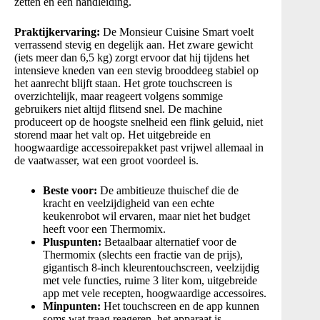
zetten en een handleiding.
Praktijkervaring:
De Monsieur Cuisine Smart voelt
verrassend stevig en degelijk aan. Het zware gewicht
(iets meer dan 6,5 kg) zorgt ervoor dat hij tijdens het
intensieve kneden van een stevig brooddeeg stabiel op
het aanrecht blijft staan. Het grote touchscreen is
overzichtelijk, maar reageert volgens sommige
gebruikers niet altijd flitsend snel. De machine
produceert op de hoogste snelheid een flink geluid, niet
storend maar het valt op
. Het uitgebreide en
hoogwaardige accessoirepakket past vrijwel allemaal in
de vaatwasser, wat een groot voordeel is.
Beste voor:
De ambitieuze thuischef die de
kracht en veelzijdigheid van een echte
keukenrobot wil ervaren, maar niet het budget
heeft voor een Thermomix.
Pluspunten:
Betaalbaar alternatief voor de
Thermomix (slechts een fractie van de prijs),
gigantisch 8-inch kleurentouchscreen, veelzijdig
met vele functies, ruime 3 liter kom, uitgebreide
app met vele recepten, hoogwaardige accessoires.
Minpunten:
Het touchscreen en de app kunnen
soms wat traag reageren, het apparaat is