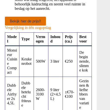
behoorlijk luidruchtig en neemt veel ruimte in
beslag op het aanrecht.
Bekijk hier de prijs!!
Vergelijking in één oogopslag
Mode
Verm
Inhou
Prijs
Best
Type
l
ogen
d
(ca.)
voor
Monsi
De
eur
begin
Cuisin
Keuke
500W
3 liter
€250
nende,
e
nrobot
slimm
Comp
e kok
act
Gezin
Dubb
Dubb
nen &
ele
ele
2600-
9 liter
liefhe
hetelu
±€70-
Airfry
3100
(2×4,5
bbers
cht
€100
er 2x
W
L)
van
friteus
4,5L
variati
e
e