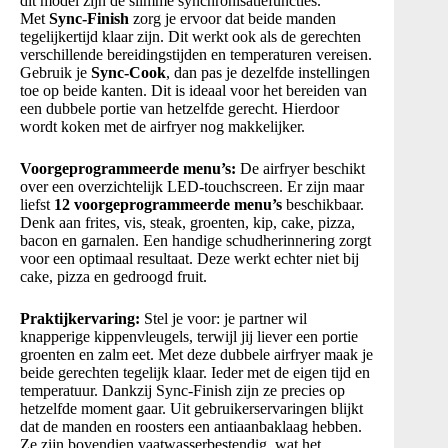
dit model zijn de slimme synchronisatiefuncties.
Met
Sync-Finish
zorg je ervoor dat beide manden
tegelijkertijd klaar zijn. Dit werkt ook als de gerechten
verschillende bereidingstijden en temperaturen vereisen.
Gebruik je
Sync-Cook
, dan pas je dezelfde instellingen
toe op beide kanten. Dit is ideaal voor het bereiden van
een dubbele portie van hetzelfde gerecht. Hierdoor
wordt koken met de airfryer nog makkelijker.
Voorgeprogrammeerde menu’s:
De airfryer beschikt
over een overzichtelijk LED-touchscreen. Er zijn maar
liefst
12 voorgeprogrammeerde menu’s
beschikbaar.
Denk aan frites, vis, steak, groenten, kip, cake, pizza,
bacon en garnalen. Een handige schudherinnering zorgt
voor een optimaal resultaat. Deze werkt echter niet bij
cake, pizza en gedroogd fruit.
Praktijkervaring:
Stel je voor: je partner wil
knapperige kippenvleugels, terwijl jij liever een portie
groenten en zalm eet. Met deze dubbele airfryer maak je
beide gerechten tegelijk klaar. Ieder met de eigen tijd en
temperatuur. Dankzij Sync-Finish zijn ze precies op
hetzelfde moment gaar. Uit gebruikerservaringen blijkt
dat de manden en roosters een antiaanbaklaag hebben.
Ze zijn bovendien vaatwasserbestendig, wat het