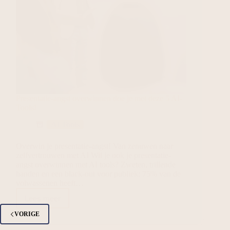
Presentatie-angst overwinnen doe je met deze 5 AI-
Tools!
AI Tools
Overwin je presentatie-angst! Van zenuwen naar
zelfvertrouwen met AI Wil je ook je presentatie-
angst overwinnen met AI tools? Zweten, trillende
handen en een black-out voor publiek: 75% van de
volwassenen heeft…
Lees meer
VORIGE