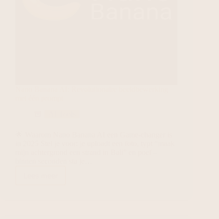
Nano Banana AI: Revolutionaire beeldbewerking
met één prompt
AI Tools
🌟 Waarom Nano Banana AI een Game-changer is
in 2025 Stel je voor: je uploadt een foto, typt “maak
mijn achtergrond een strand in Bali” en poef –
binnen seconden sta je…
Lees meer