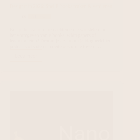
Designrr in 2026: Snel E-books maken & verdienen
AI Tools
Ben je het zat om uren achtereen te worstelen met
het vormgeven van e-books, whitepapers of
leadmagneten? Droom je ervan om je blogberichten,
podcasts of video’s moeiteloos om te toveren…
Lees meer