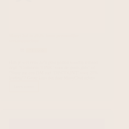
ManyChat in 2026: Jouw persoonlijke
verkoopmachine
AI Tools
Heb je wel eens zo’n post gezien waarbij iemand
zegt: “Comment ‘LINK’ voor de gratis gids” of
“Stuur me een DM met ‘DISCOUNT’ voor 20%
korting”? Grote kans dat daar ManyChat achter…
Lees meer