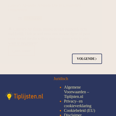
Canva’s AI-tools: AI-tools Die Je Creativiteit
Ontketenen
AI Tools
🌟 Canva’s AI Tools maakt design eindelijk echt
makkelijk Heb je wel eens een mooie flyer of post
voor social media willen maken, maar wist je niet
waar te beginnen?…
Lees meer
VOLGENDE
Juridisch
Algemene
Voorwaarden –
Tiplijsten.nl
Privacy- en
cookieverklaring
Cookiebeleid (EU)
Disclaimer