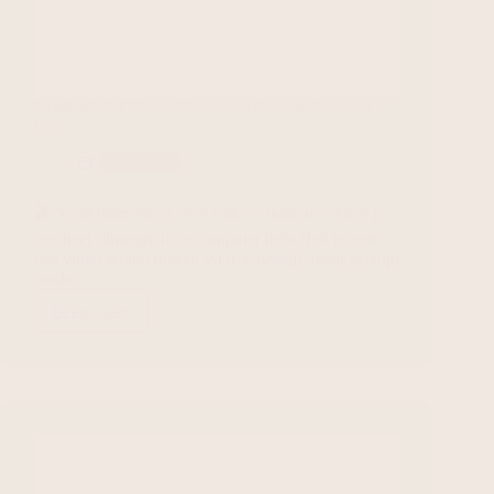
Synthesia AI Video: Professionele video’s in één
klik!
AI Tools
🎬 Nooit meer stress over video’s maken – Alsof je
een heel filmteam in je computer hebt Heb je ooit
een video willen maken voor je bedrijf, maar gestopt
omdat…
Lees meer