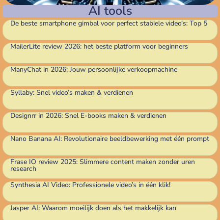
AI tools
De beste smartphone gimbal voor perfect stabiele video’s: Top 5
MailerLite review 2026: het beste platform voor beginners
ManyChat in 2026: Jouw persoonlijke verkoopmachine
Syllaby: Snel video’s maken & verdienen
Designrr in 2026: Snel E-books maken & verdienen
Nano Banana AI: Revolutionaire beeldbewerking met één prompt
Frase IO review 2025: Slimmere content maken zonder uren
research
Synthesia AI Video: Professionele video’s in één klik!
Jasper AI: Waarom moeilijk doen als het makkelijk kan